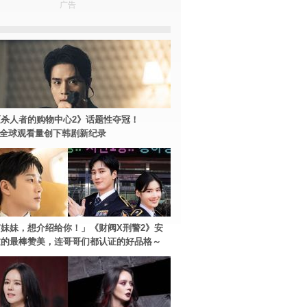
广告
杀人者的购物中心2》话题性夺冠！
ey+全球观看量创下韩剧新纪录
妹妹，想介绍给你！」《财阀X刑警2》安
过的最棒赞美，连哥哥们都认证的好品格～