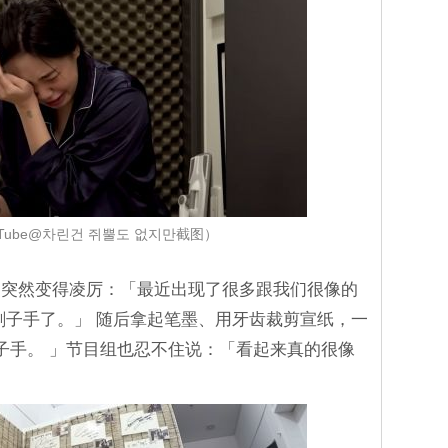
Tube@차린건 쥐뿔도 없지만截图）
神突然变得凌厉：「最近出现了很多跟我们很像的
刽子手了。」 随后拿起笔墨、用牙齿裁剪宣纸，一
子手。 」节目组也忍不住说：「看起来真的很像