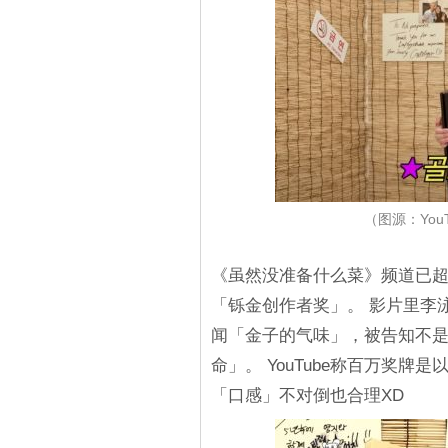
（图源：You
《虽然没准备什么菜》频道已超过
「铄金创作者奖」。 影片里李
闻「金子的气味」，被告知不
命」。 YouTube称百万奖
「口感」不对倒也合理XD