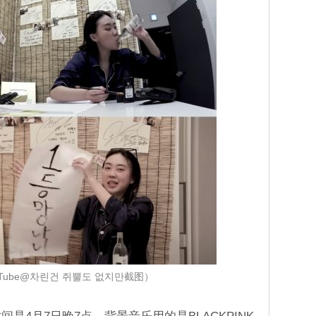
Tube@차린건 쥐뿔도 없지만截图）