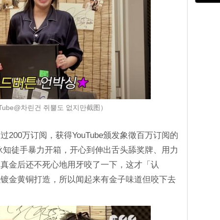
Tube@차린건 쥐뿔도 없지만截图）
200万订阅，获得YouTube颁发象徵百万订阅的
泳知徒手暴力开箱，开心到伸出舌头舔奖牌、用力
是真金后还不死心地用牙咬了一下，这才「认
牌是以镀金黄铜打造，所以闻起来有金子味道但咬下去