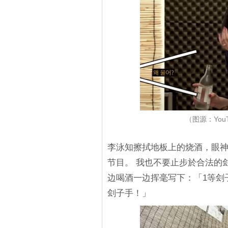
（图源：You
李泳知擦拭地板上的烧酒，眼
节目。 我也不要止步於合法的
边喝酒一边挥毫写下：「1等刽
刽子手！」