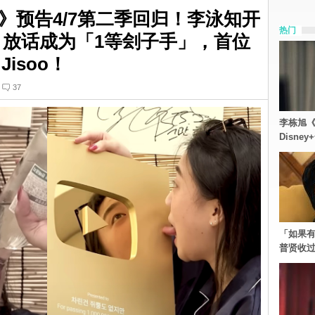
》预告4/7第二季回归！李泳知开
热门
、放话成为「1等刽子手」，首位
Jisoo！
37
李栋旭《
Disn
「如果有
普贤收