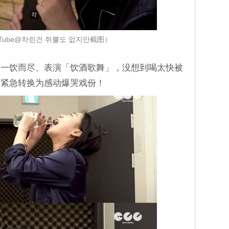
Tube@차린건 쥐뿔도 없지만截图）
备一饮而尽、表演「饮酒歌舞」，没想到喝太快被
」紧急转换为感动爆哭戏份！