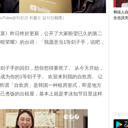
韩佳人
生也没关
uTube@차린건 쥐뿔도 없지만截图）
么菜》昨日终於更新，公开了大家盼望已久的第二
暗荣耀》的台词：「我愿意当1等刽子手，说吧，
的刽子手的回归，想你想得要死了。 从今天开始，
成为你的1等刽子手。 欢迎来到我的自炊房。 让
 所谓「自炊房」是韩国一种租房形式，即是地方
自己煮饭的出租屋，基本上就是李泳知节目里这样
下载KSD