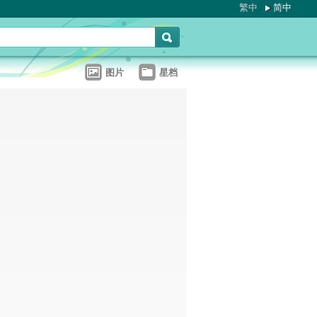
繁中
简中
图片
星档