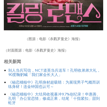
（图源：电影《杀戮罗曼史》海报）
（封面图源：电影《杀戮罗曼史》海报）
相关新闻
别人当兵写信，NCT道英当兵送车！孔明收弟弟大礼，
90度鞠躬喊「我们家会长大人」
《秘恋稽核中》孔明身材超吸睛：为展现男子气概而训
练身材！连金钟国也认可～
《秘恋稽核中》大结局收视暴冲9.7%创纪录！申惠善、
孔明「办公室恋情」修成正果，结尾「十指紧扣」甜到
蛀牙