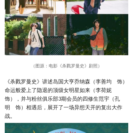
（图源：电影《杀戮罗曼史》剧照）
《杀戮罗曼史》讲述岛国大亨乔纳森（李善均 饰）
命运般爱上了隐退的顶级女明星如来（李荷妮
饰），并与粉丝俱乐部3期会员的四修生范宇（孔
明 饰）相遇后，展开了一场异想天开的复出大作
战。