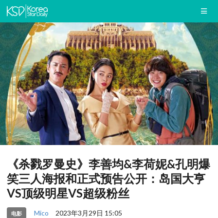
《杀戮罗曼史》李善均&李荷妮&孔明爆
笑三人海报和正式预告公开：岛国大亨
VS顶级明星VS超级粉丝
Mico
2023年3月29日 15:05
电影