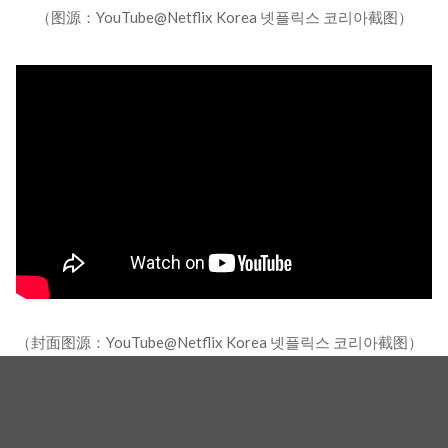
（图源：YouTube@Netflix Korea 넷플릭스 코리아截图）
（封面图源：YouTube@Netflix Korea 넷플릭스 코리아截图）
相关新闻
《黑暗荣耀》「河睿帅」暴风成长！吴智律近况曝光，
超直球回应让赵汝贞当场「傻眼」