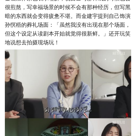
很煎熬，写幸福场景的时候不会有那种经历，但写黑
暗的东西就会变得疲惫不堪。而金建宇提到自己饰演
孙慏梧的葬礼场面：「虽然我没有出现在那个场面，
但这个设定从读剧本开始就觉得很新鲜。」还开玩笑
地说想去拍摄现场玩！