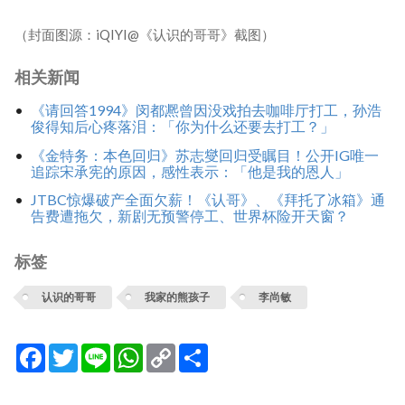
（封面图源：iQIYI@《认识的哥哥》截图）
相关新闻
《请回答1994》闵都凞曾因没戏拍去咖啡厅打工，孙浩
俊得知后心疼落泪：「你为什么还要去打工？」
《金特务：本色回归》苏志燮回归受瞩目！公开IG唯一
追踪宋承宪的原因，感性表示：「他是我的恩人」
JTBC惊爆破产全面欠薪！《认哥》、《拜托了冰箱》通
告费遭拖欠，新剧无预警停工、世界杯险开天窗？
标签
认识的哥哥
我家的熊孩子
李尚敏
Facebook
Twitter
Line
WhatsApp
Copy
分
Link
享