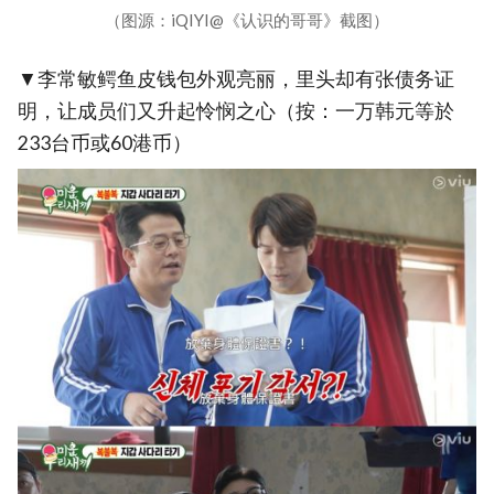
（图源：iQIYI@《认识的哥哥》截图）
▼李常敏鳄鱼皮钱包外观亮丽，里头却有张债务证
明，让成员们又升起怜悯之心（按：一万韩元等於
233台币或60港币）