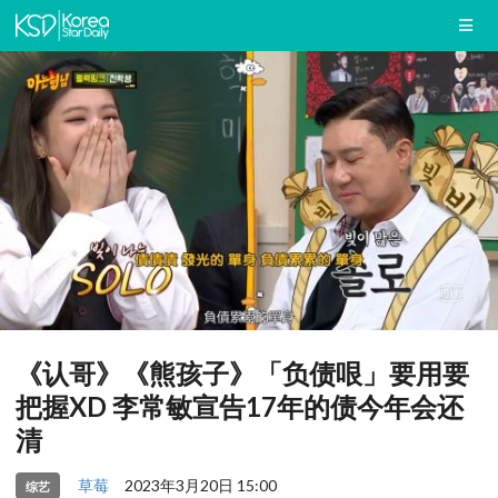
《认哥》《熊孩子》「负债哏」要用要
把握XD 李常敏宣告17年的债今年会还
清
草莓
2023年3月20日 15:00
综艺