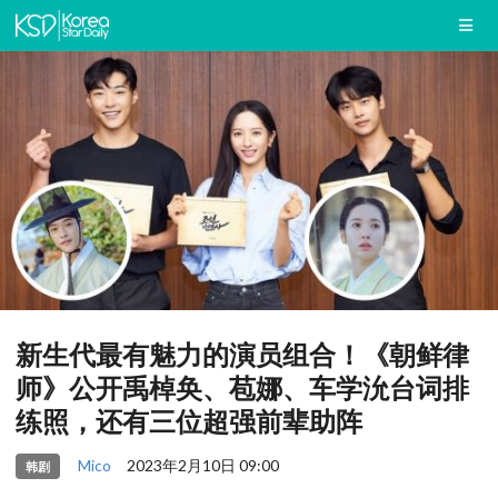
新生代最有魅力的演员组合！《朝鲜律
师》公开禹棹奂、苞娜、车学沇台词排
练照，还有三位超强前辈助阵
Mico
2023年2月10日 09:00
韩剧