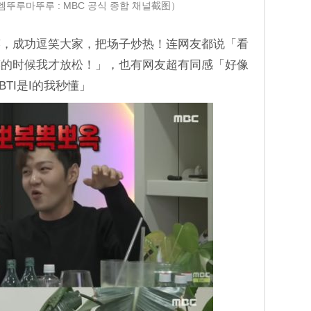
@엠뚜루마뚜루 : MBC 공식 종합 채널截图）
笑，成功逗笑大家，把场子炒热！连网友都说「看
笑的时候我才放松！」，也有网友超有同感「好像
TI是I的我秒懂」