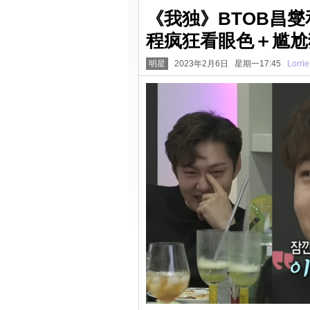
《我独》BTOB昌燮和
程疯狂看眼色＋尴尬
明星
2023年2月6日 星期一17:45
Lorrie