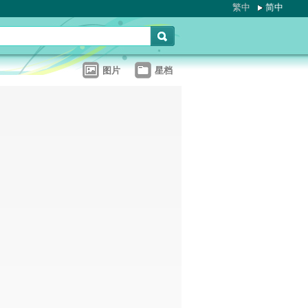
繁中
简中
图片
星档