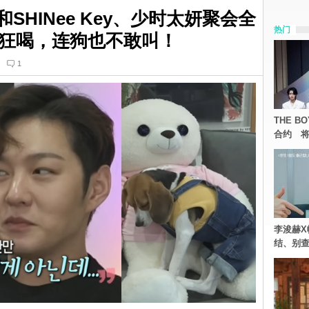
SHINee Key、少时太妍聚会全
热门
狂喝，连狗也不敢叫！
1
THE 
合约 将
李浚赫X
结、别