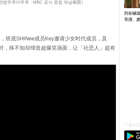
e@엠뚜루마뚜루 : MBC 공식 종합 채널截图）
刘在锡追
导演、麦
班底SHINee成员Key邀请少女时代成员，及
派对，殊不知却缔造超爆笑场面，让「社恐人」超有
下载KSD