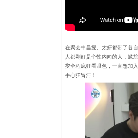
在聚会中昌燮、太妍都带了各自
人都刚好是个性内向的人，尴
燮全程疯狂看眼色，一直想加
手心狂冒汗！