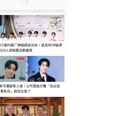
广告
BOYZ签约新厂牌续团体活动！成员NEW缺席
以9人体制重启新篇章
帐号遭骇客入侵！公司紧急示警「别点连
查看私讯」粉丝注意了