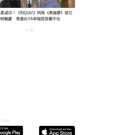
星成功！《刘QUIZ》同框《奥德赛》诺兰
特戴蒙 害羞比YA幸福笑容藏不住
广告
 App