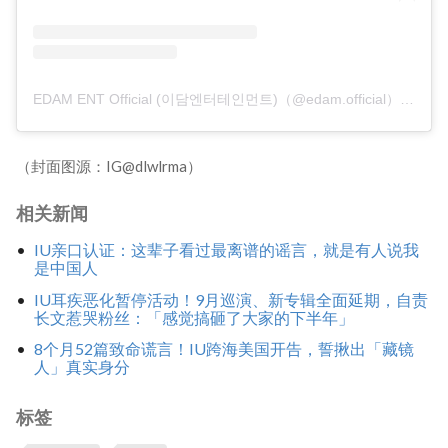
EDAM ENT Official (이담엔터테인먼트)（@edam.official）分享的貼文
（封面图源：IG@dlwlrma）
相关新闻
IU亲口认证：这辈子看过最离谱的谣言，就是有人说我
是中国人
IU耳疾恶化暂停活动！9月巡演、新专辑全面延期，自责
长文惹哭粉丝：「感觉搞砸了大家的下半年」
8个月52篇致命谎言！IU跨海美国开告，誓揪出「藏镜
人」真实身分
标签