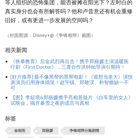
等人组织的恐怖集团，能否被摊在阳光下？左时白的
真实身分也会有所解答吗？他和卢昔意还有机会重修
旧好，或有更进一步发展的空间吗？
（封面图源：Disney+@《争锋相辩》截图）
相关新闻
《铁拳教育》后金武烈再出击！携手郑丽媛主演温暖医
疗剧《First Doctor》，三度合作洪钟灿导演引期待！
[好片推荐] 最不像黑帮的黑帮电影！《谁想当老大》演技
派演员们用身体搞笑！赵宇镇、郑敬淏、朴智焕缺一不
可
【图】李姃垠&郑丽媛携手亮相悬疑片 《白车里的女人》
试映会，揭开暴雪之夜的谎言与真相
标签
金相浩
郑丽媛
争锋相辩分集剧情