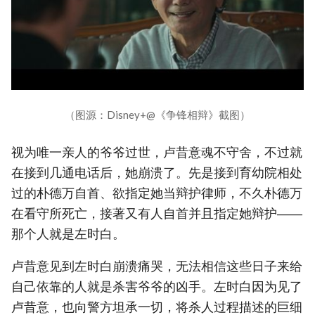
（图源：Disney+@《争锋相辩》截图）
视为唯一亲人的爷爷过世，卢昔意魂不守舍，不过就
在接到几通电话后，她崩溃了。先是接到育幼院相处
过的朴德万自首、欲指定她当辩护律师，不久朴德万
在看守所死亡，接著又有人自首并且指定她辩护――
那个人就是左时白。
卢昔意见到左时白崩溃痛哭，无法相信这些日子来给
自己依靠的人就是杀害爷爷的凶手。左时白因为见了
卢昔意，也向警方坦承一切，将杀人过程描述的巨细