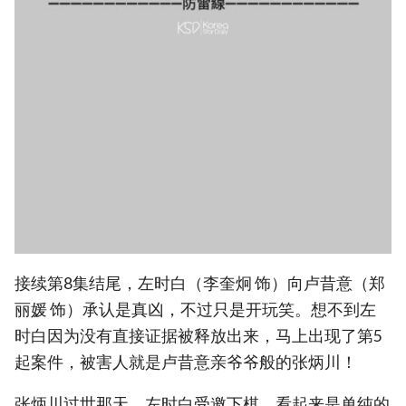
接续第8集结尾，左时白（李奎炯 饰）向卢昔意（郑
丽媛 饰）承认是真凶，不过只是开玩笑。想不到左
时白因为没有直接证据被释放出来，马上出现了第5
起案件，被害人就是卢昔意亲爷爷般的张炳川！
张炳川过世那天，左时白受邀下棋。看起来是单纯的