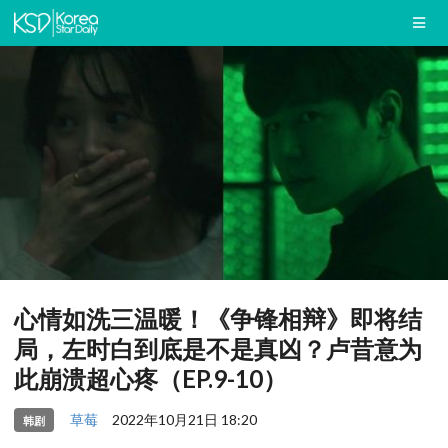
心情如洗三温暖！《争锋相辩》即将结
局，左时白到底是不是真凶？卢昔意为
此崩溃超心疼（EP.9-10）
草莓
2022年10月21日 18:20
韩剧