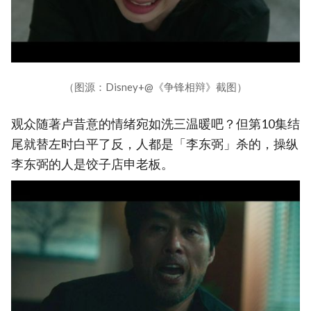
（图源：Disney+@《争锋相辩》截图）
观众随著卢昔意的情绪宛如洗三温暖吧？但第10集结
尾就替左时白平了反，人都是「李东弼」杀的，操纵
李东弼的人是饺子店申老板。