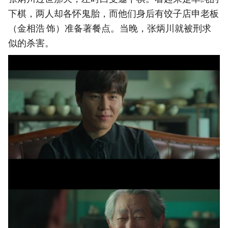
下棋，两人却各怀鬼胎，而他们身后有饺子店申老板
（金相浩 饰）准备著餐点。当晚，张炳川就被刑求
似的杀害。