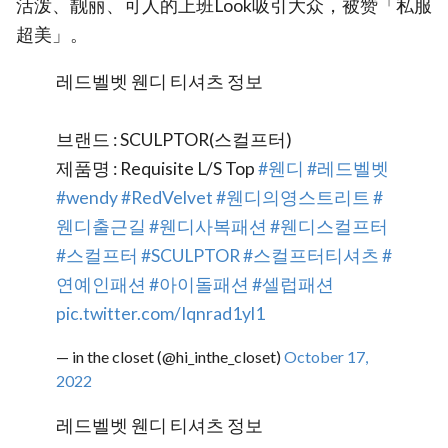
活泼、靓丽、可人的上班Look吸引大众，被赞「私服
超美」。
레드벨벳 웬디 티셔츠 정보
브랜드 : SCULPTOR(스컬프터)
제품명 : Requisite L/S Top
#웬디
#레드벨벳
#wendy
#RedVelvet
#웬디의영스트리트
#
웬디출근길
#웬디사복패션
#웬디스컬프터
#스컬프터
#SCULPTOR
#스컬프터티셔츠
#
연예인패션
#아이돌패션
#셀럽패션
pic.twitter.com/Iqnrad1yl1
— in the closet (@hi_inthe_closet)
October 17,
2022
레드벨벳 웬디 티셔츠 정보