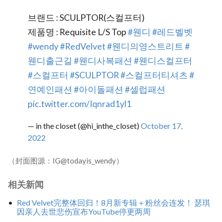
브랜드 : SCULPTOR(스컬프터)
제품명 : Requisite L/S Top
#웬디
#레드벨벳
#wendy
#RedVelvet
#웬디의영스트리트
#
웬디출근길
#웬디사복패션
#웬디스컬프터
#스컬프터
#SCULPTOR
#스컬프터티셔츠
#
연예인패션
#아이돌패션
#셀럽패션
pic.twitter.com/Iqnrad1yl1
— in the closet (@hi_inthe_closet)
October 17,
2022
（封面图源：IG@todayis_wendy）
相关新闻
Red Velvet完整体回归！8月新专辑＋粉丝会连发！ 瑟琪
因亲人去世悲伤宣布YouTube停更两周