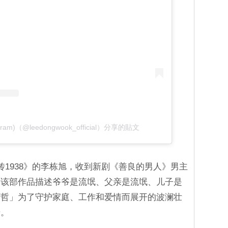
tagram)（@leedongwook_official）分享的貼文
传1938》的李栋旭，收到新剧《善良的男人》男主
。该部作品描述爷爷是流氓、父亲是流氓、儿子是
石哲」为了守护家庭、工作和爱情而展开的波澜壮
摄。