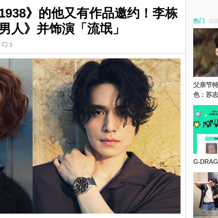
1938》的他又有作品邀约！李栋
热门
男人》并饰演「流氓」
3
父亲节特
色：苏志
G-DR