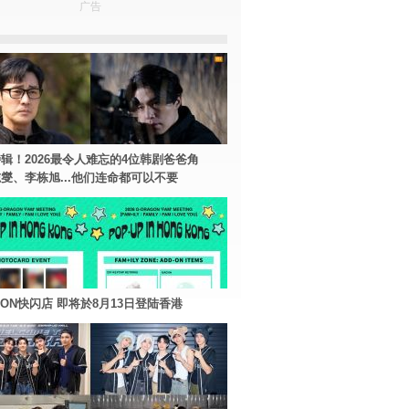
广告
辑！2026最令人难忘的4位韩剧爸爸角
燮、李栋旭...他们连命都可以不要
AGON快闪店 即将於8月13日登陆香港