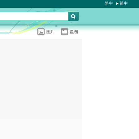
繁中
简中
图片
星档