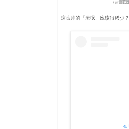
（封面图源：I
这么帅的「流氓」应该很稀少
在 