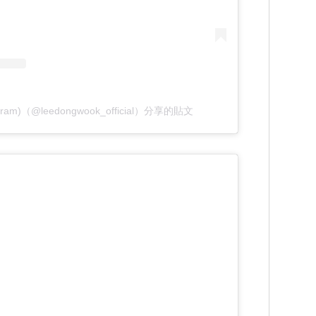
tagram)（@leedongwook_official）分享的貼文