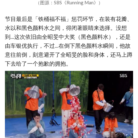
（图源：SBS《Running Man》）
节目最后是「铁桶福不福」惩罚环节，在装有花瓣、
水以和黑色颜料水之间，得闭著眼睛来选择。没想
到...这次依旧由全昭旻中大奖（黑色颜料水），还是
由车银优执行，不过...在倒下黑色颜料水瞬间，他故
意往前倒，刻意避开了全昭旻的脸和身体，还马上蹲
下去给了一个抱歉的拥抱。