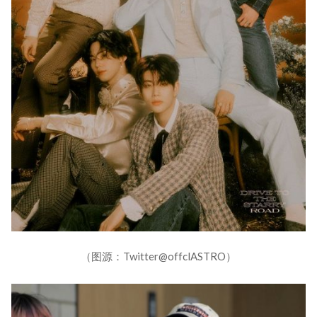
（图源：Twitter@offclASTRO）