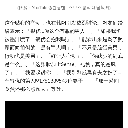
（图源：YouTube@런닝맨 - 스브스 공식 채널截图）
这个贴心的举动，也在韩网引发热烈讨论。网友们纷
纷表示：「银优...你这个有罪的男人」、「如果我也
被墨汁喷了，银优会抱我吗」、「能看出来是爲了照
顾而向前倒的，是有罪人啊」、「不只是脸蛋美男，
行动也是美男」、「好让人心动」、「你缺少的到底
是什么」、「这张脸加上Sense、礼貌，真的是疯
了」、「我要起诉你」、「我刚刚成爲有夫之妇了...
车银优的第9391781839549位妻子」、「那一瞬间
竟然还那么照顾人」等等。