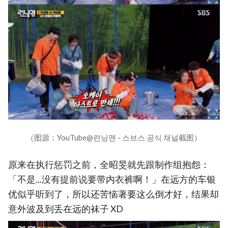
（图源：YouTube@런닝맨 - 스브스 공식 채널截图）
原来在执行惩罚之前，全昭旻就先跟制作组抱怨：
「不是...没有提前说要带内衣裤啊！」在远方的车银
优似乎听到了，所以还苦恼著要这么倒才好，结果却
意外波及到丢在远的袜子 XD