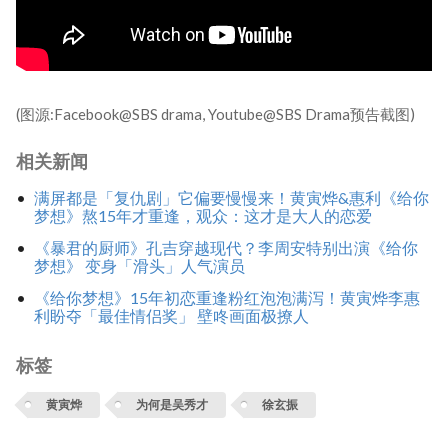
(图源:Facebook@SBS drama, Youtube@SBS Drama预告截图)
相关新闻
满屏都是「复仇剧」它偏要慢慢来！黄寅烨&惠利《给你
梦想》熬15年才重逢，观众：这才是大人的恋爱
《暴君的厨师》孔吉穿越现代？李周安特别出演《给你
梦想》 变身「滑头」人气演员
《给你梦想》15年初恋重逢粉红泡泡满泻！黄寅烨李惠
利盼夺「最佳情侣奖」 壁咚画面极撩人
标签
黄寅烨
为何是吴秀才
徐玄振