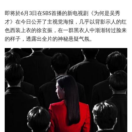
即将於6月3日在SBS首播的新电视剧《为何是吴秀
才》在今日公开了主视觉海报，几乎以背影示人的红
色西装上衣的徐玄振，在一群黑衣人中渐渐转过脸来
的样子，透露出全片的神秘悬疑气氛。