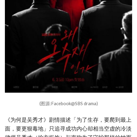
(图源:Facebook@SBS drama)
《为何是吴秀才》剧情描述「为了生存，要爬到最上
面，要更狠毒地」只追寻成功内心却相当空虚的冷淡