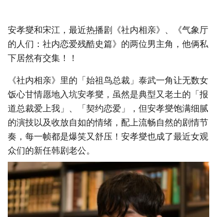
安孝燮和宋江，最近热播剧《社内相亲》、《气象厅
的人们：社内恋爱残酷史篇》的两位男主角，他俩私
下居然有交集！！
《社内相亲》里的「始祖鸟总裁」泰武一角让无数女
饭心甘情愿地入坑安孝燮，虽然是典型又老土的「报
道总裁爱上我」、「契约恋爱」，但安孝燮饱满细腻
的演技以及收放自如的情绪，配上流畅自然的剧情节
奏，每一帧都是爆笑又舒压！安孝燮也成了最近女观
众们的新任韩剧老公。