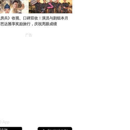
伙房兵》收视、口碑双收！演员与剧组本月
国芭达雅享奖励旅行，庆祝亮眼成绩
广告
 App