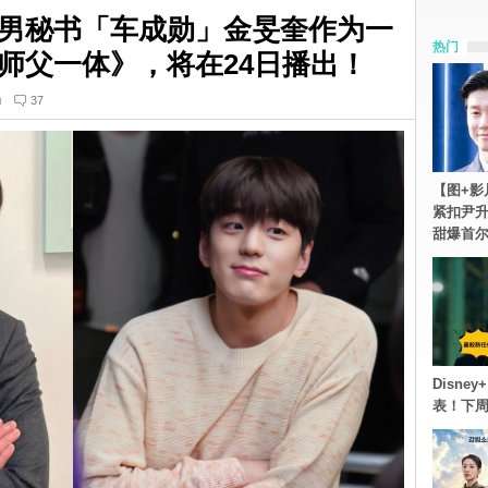
男秘书「车成勋」金旻奎作为一
热门
师父一体》，将在24日播出！
n
37
【图+影
紧扣尹升
甜爆首
Disn
表！下