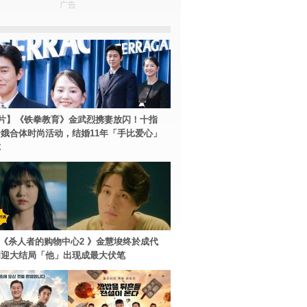
广告
片】《铁拳教育》金武烈携妻放闪！十指
娥合体时尚活动，结婚11年「手比爱心」
尔
ey+《杀人者的购物中心2 》金慧埈终於成代
周迎大结局「他」出现成最大伏笔