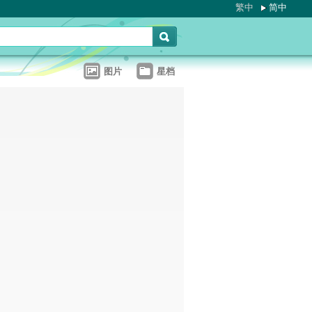
繁中
简中
图片
星档