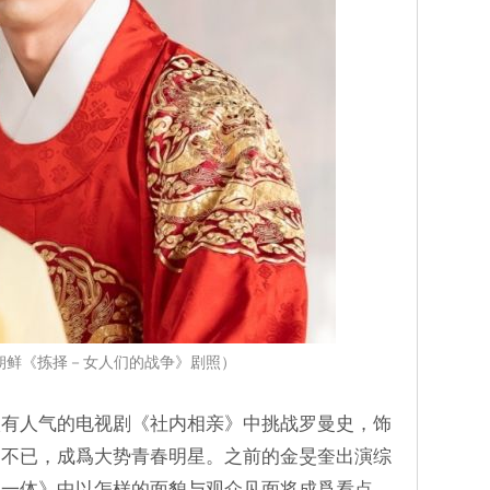
朝鲜《拣择－女人们的战争》剧照）
很有人气的电视剧《社内相亲》中挑战罗曼史，饰
动不已，成爲大势青春明星。之前的金旻奎出演综
父一体》中以怎样的面貌与观众见面将成爲看点。