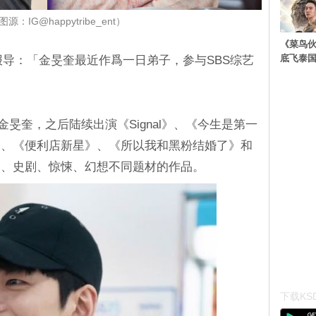
源：IG@happytribe_ent）
《菜鸟
底飞泰
 报导：「金旻奎最近作爲一日弟子，参与SBS综艺
道的金旻奎，之后陆续出演《Signal》、《今生是第一
》、《便利店新星》、《所以我和黑粉结婚了》和
漫、史剧、惊悚、幻想不同题材的作品。
下载KSD