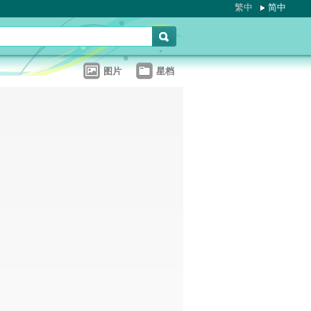
繁中
简中
图片
星档