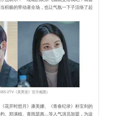
相当积极的带动著全场，也让气氛一下子活络了起
KBS 2TV《美男党》官方截图）
、《花开时想月》康美娜、《青春纪录》朴宝剑的
殷杓、郑满植、黄雨瑟惠…等人气演员加盟，为这