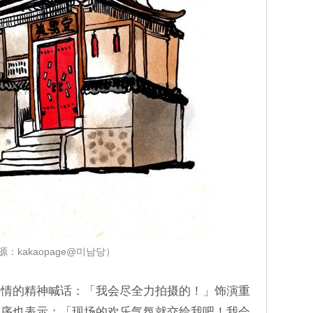
源：kakaopage@미남당）
热情的精神喊话：「我会尽全力拍摄的！」饰演重
涟序也表示：「现场的欢乐气氛就交给我吧！我会