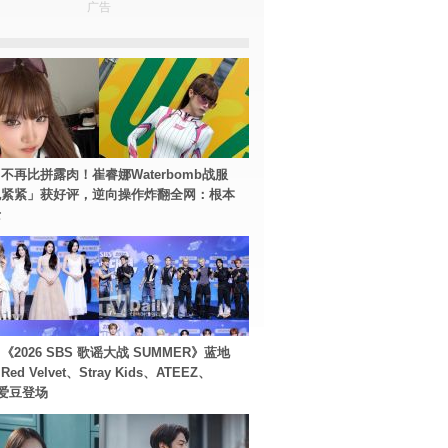
广告
不再比拼露肉！崔睿娜Waterbomb战服
包紧紧」获好评，逆向操作炸翻全网：根本
士
2026 SBS 歌谣大战 SUMMER》蓝地
d Velvet、Stray Kids、ATEEZ、
等爱豆登场