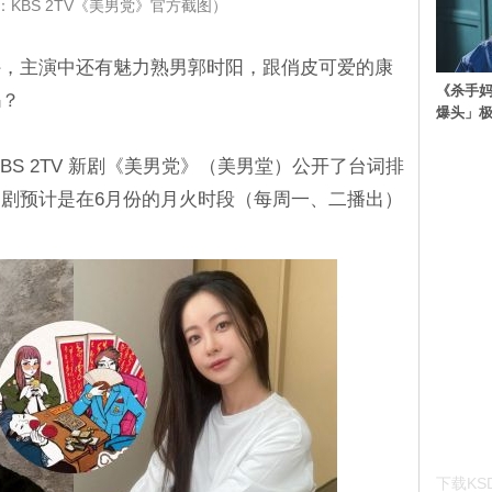
KBS 2TV《美男党》官方截图）
外，主演中还有魅力熟男郭时阳，跟俏皮可爱的康
《杀手妈
吗？
爆头」
BS 2TV 新剧《美男党》（美男堂）公开了台词排
剧预计是在6月份的月火时段（每周一、二播出）
下载KSD