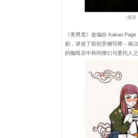
（图源：I
《美男党》改编自 Kakao P
剧，讲述了前犯罪侧写师－南
的咖啡店中和同僚们与委托人