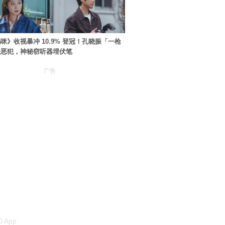
咪》收视暴冲 10.9% 登冠！孔晓振「一枪
极恶犯，神秘窃听器埋伏笔
广告
 App