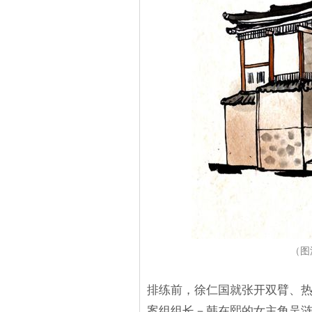
（图
排练前，徐仁国就张开双臂、
案组组长－韩在熙的女主角吴