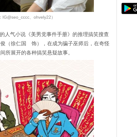
G@seo_cccc、ohvely22）
age 的人气小说《美男党事件手册》的推理搞笑搜查
汉俊（徐仁国 饰），在成为骗子巫师后，在奇怪
之间所展开的各种搞笑悬疑故事。