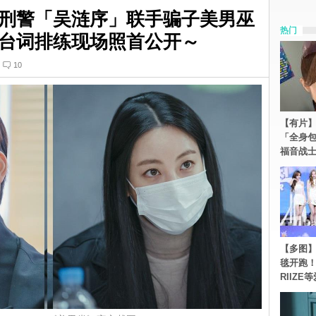
刑警「吴涟序」联手骗子美男巫
热门
台词排练现场照首公开～
10
【有片】
「全身
福音战
【多图】《
毯开跑！Re
RIIZE