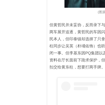
(图源
但黄哲民并未妥协，反而录下
两车展开追逐，黄哲民的车因
民本人，但印泰镇却选择了只
柱同步让吴英（朴埇佑饰）也听
闭一事。但李基东因PQ集团以
资料在厅长面前下跪求保护，
扣交给黄东柱，想要打两手牌