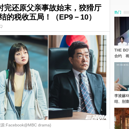
r》任时完还原父亲事故始末，狡猾厅
热门
的税收五局！（EP9－10）
THE 
合约 将
李浚赫X
结、别
:Facebook@MBC drama)