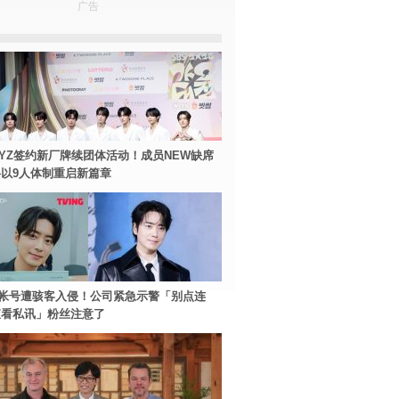
广告
BOYZ签约新厂牌续团体活动！成员NEW缺席
以9人体制重启新篇章
帐号遭骇客入侵！公司紧急示警「别点连
查看私讯」粉丝注意了