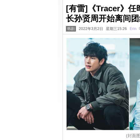
[有雷]《Trace
长孙贤周开始离间团结
韩剧
2022年3月2日 星期三15:26
Erin
(封面图源