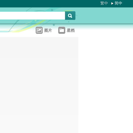
繁中
简中
图片
星档