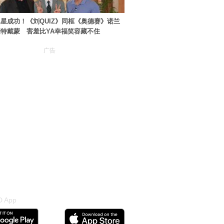
星成功！《刘QUIZ》同框《奥德赛》诺兰
特戴蒙 害羞比YA幸福笑容藏不住
广告
 App