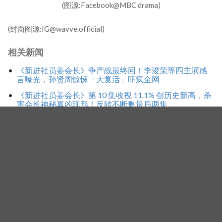
(图源:Facebook@MBC drama)
(封面图源:IG@wavve.official)
相关新闻
《新进社员姜会长》争产战最终回！李浚荣等四主演感
言曝光，孙贤周惊悚「大复活」吓疯全网
《新进社员姜会长》第 10 集收视 11.1% 创历史新高，杀
害会长神秘真凶现形！反转不断剩最后两集
《新进社员姜会长》收视率从开播的3％直冲到第8集
11％！还剩4集挑战刷新自身最高纪录！
标签
任时完
高我星
孙贤周
Tracer
Facebook
Twitter
Line
WhatsApp
Copy
分
Link
享