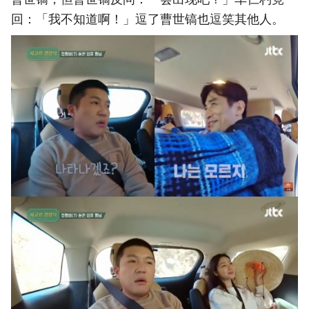
回：「我不知道啊！」逗了曹世镐也逗笑其他人。