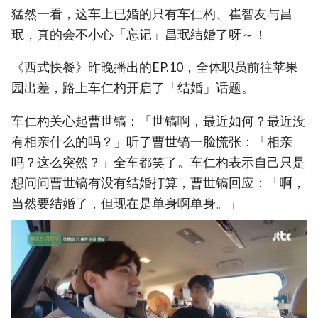
猛然一看，这车上已婚的只有车仁杓、崔智友与昌
珉，真的会不小心「忘记」昌珉结婚了呀～！
《西式快餐》昨晚播出的EP.10，全体职员前往苹果
园出差，路上车仁杓开启了「结婚」话题。
车仁杓关心起曹世镐：「世镐啊，最近如何？最近没
有相亲什么的吗？」听了曹世镐一脸慌张：「相亲
吗？这么突然？」全车都笑了。车仁杓表示自己只是
想问问曹世镐有没有结婚打算，曹世镐回应：「啊，
当然要结婚了，但现在是单身啊单身。」