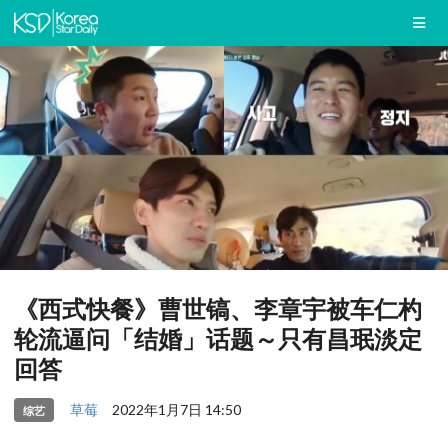
《西式快餐》曹世镐、李章宇被车仁杓
轮流逼问「结婚」话题～只有昌珉淡定
回答
草莓
2022年1月7日 14:50
综艺