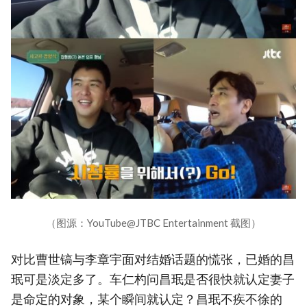
（图源：YouTube@JTBC Entertainment 截图）
对比曹世镐与李章宇面对结婚话题的慌张，已婚的昌
珉可是淡定多了。车仁杓问昌珉是否很快就认定妻子
是命定的对象，某个瞬间就认定？昌珉不疾不徐的