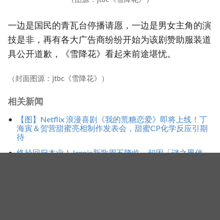
一边是国民的青瓦台停播请愿，一边是男女主角的演
技是非，再有各大广告商纷纷开始为该剧赞助服装道
具公开道歉，《雪降花》看起来前途堪忧。
（封面图源：jtbc《雪降花》）
相关新闻
【图】Netflix 浪漫喜剧《我的荒糖恋爱》即将上线！丁
海寅＆贺营甜蜜亮相制作发表会，甜蜜CP化学反应引期
待
终於回归本业！Jennie新歌周五降临，却因「谜之男伴」
掀全网「通灵」大战！「爱心男」是他啦
预告＋海报连发！丁海寅自称男友却满脸问号，贺营眼
神超混乱，《我的荒糖恋爱》定档8月7日，还没播就让
网友疯猜结局
标签