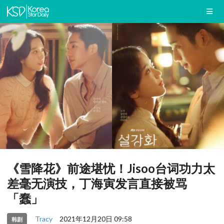
《雪降花》前途堪忧！Jisoo台词功力太
差毫无演技，丁海寅发言直接被骂
「蠢」
Tracy
2021年12月20日 09:58
韩剧