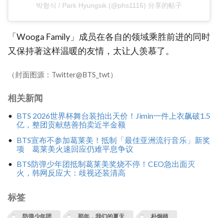
박형식 / Park Hyungsik (@phs1116) 分享的帖子
「Wooga Family」成员在各自的领域乘胜前进的同时
又保持著这样温暖的友情，太让人羡慕了。
（封面图源：Twitter@BTS_twt）
相关新闻
BTS 2026世界杯舞台装拍出天价！Jimin一件上衣飙破1.5
亿，整团贡献慈善拍卖近半金额
BTS宣布不参加葛莱美！抵制「最佳亚洲流行音乐」新奖
项 葛莱美火速回应仍难平息争议
BTS防弹少年团抵制葛莱美奖烧不停！CEO急出面灭
火，韩网反应大：歧视还装清高
标签
防弹少年团
那年，我们的夏天
朴炯植