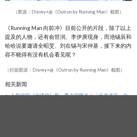
（图源：Disney+@《Outrun by Running Man》截图）
《Running Man 向前冲》目前公开的片段，除了以上
提及的人物，还有俞世润、李伊庚现身，而池锡辰和
哈哈说要邀请全昭旻、刘在锡与宋仲基，接下来的内
容不晓得有没有机会看见呢？
（封面图源：Disney+@《Outrun by Running Man》截图）
相关新闻
人气综艺《大逃脱》新一季卡司曝光！「元老成员」金
钟旼＆神童回归，SEVENTEEN 胜寛惊喜加盟，姜镐童
缺席成最大焦点
金钟国公开爱妻暖心举动！《刘QUIZ》甜谈新婚生活
松口想生女儿引发热议
姜勋重返《Running Man》吐槽录影太早！金慧峻睽违7
年回归、车禹闵首登综艺