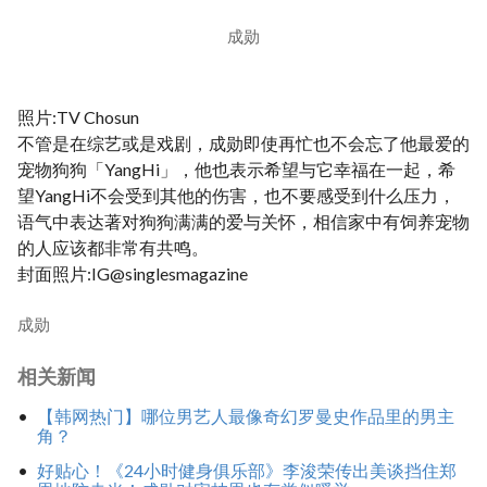
成勋
照片:TV Chosun
不管是在综艺或是戏剧，成勋即使再忙也不会忘了他最爱的
宠物狗狗「YangHi」，他也表示希望与它幸福在一起，希
望YangHi不会受到其他的伤害，也不要感受到什么压力，
语气中表达著对狗狗满满的爱与关怀，相信家中有饲养宠物
的人应该都非常有共鸣。
封面照片:IG@singlesmagazine
成勋
相关新闻
【韩网热门】哪位男艺人最像奇幻罗曼史作品里的男主
角？
好贴心！《24小时健身俱乐部》李浚荣传出美谈挡住郑