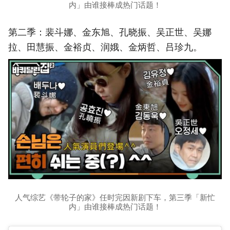
内」由谁接棒成热门话题！
第二季：裴斗娜、金东旭、孔晓振、吴正世、吴娜
拉、田慧振、金裕贞、润娥、金炳哲、吕珍九。
人气综艺《带轮子的家》任时完因新剧下车，第三季「新忙
内」由谁接棒成热门话题！