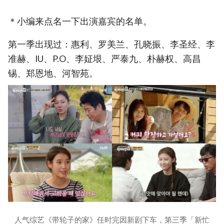
＊小编来点名一下出演嘉宾的名单。
第一季出现过：惠利、罗美兰、孔晓振、李圣经、李
准赫、IU、P.O、李姃垠、严泰九、朴赫权、高昌
锡、郑恩地、河智苑。
人气综艺《带轮子的家》任时完因新剧下车，第三季「新忙