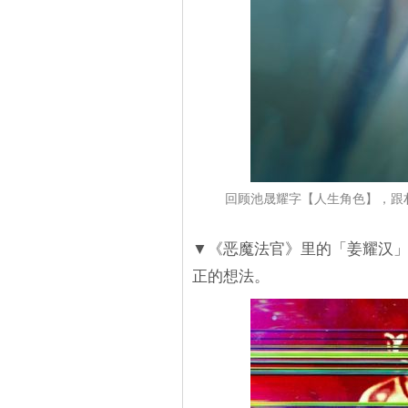
回顾池晟耀字【人生角色】，跟朴
▼《恶魔法官》里的「姜耀汉
正的想法。