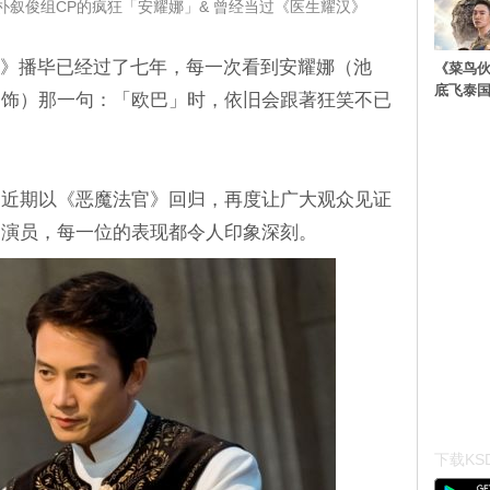
叙俊组CP的疯狂「安耀娜」& 曾经当过《医生耀汉》
al Me》播毕已经过了七年，每一次看到安耀娜（池
《菜鸟
底飞泰
 饰）那一句：「欧巴」时，依旧会跟著狂笑不已
，近期以《恶魔法官》回归，再度让广大观众见证
的演员，每一位的表现都令人印象深刻。
下载KSD