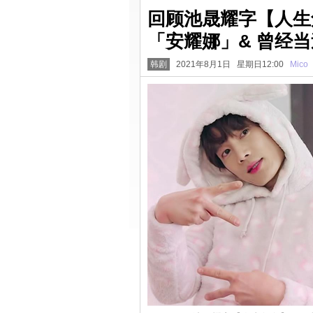
回顾池晟耀字【人生
「安耀娜」& 曾经
韩剧
2021年8月1日 星期日12:00
Mico