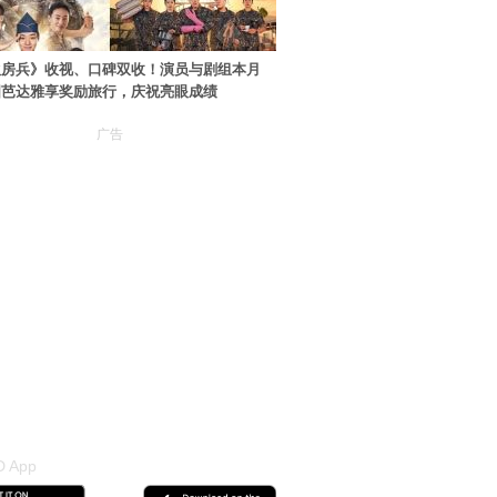
伙房兵》收视、口碑双收！演员与剧组本月
国芭达雅享奖励旅行，庆祝亮眼成绩
广告
 App