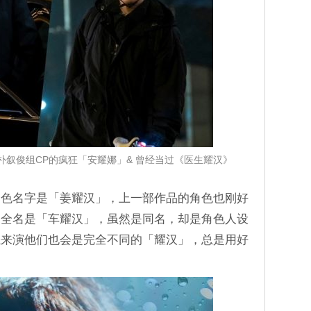
叙俊组CP的疯狂「安耀娜」& 曾经当过《医生耀汉》
角色名字是「姜耀汉」，上一部作品的角色也刚好
的全名是「车耀汉」，虽然是同名，却是角色人设
晟来演他们也会是完全不同的「耀汉」，总是用好
。