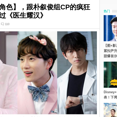
角色】，跟朴叙俊组CP的疯狂
热门
当过《医生耀汉》
110
【图+影
紧扣尹升
甜爆首
Disn
表！下