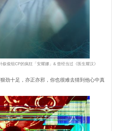
叙俊组CP的疯狂「安耀娜」& 曾经当过《医生耀汉》
」狠劲十足，亦正亦邪，你也很难去猜到他心中真