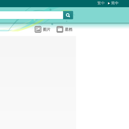
繁中
简中
图片
星档