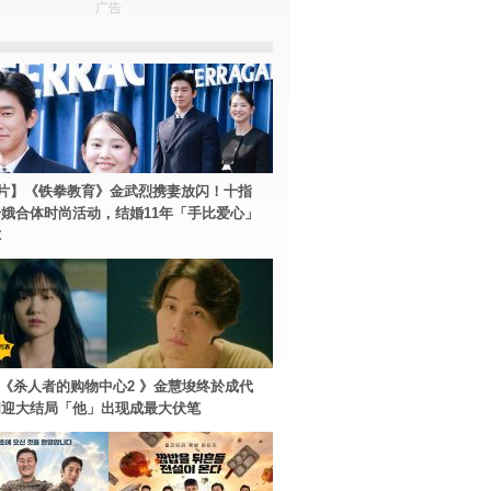
广告
片】《铁拳教育》金武烈携妻放闪！十指
娥合体时尚活动，结婚11年「手比爱心」
尔
ey+《杀人者的购物中心2 》金慧埈终於成代
周迎大结局「他」出现成最大伏笔