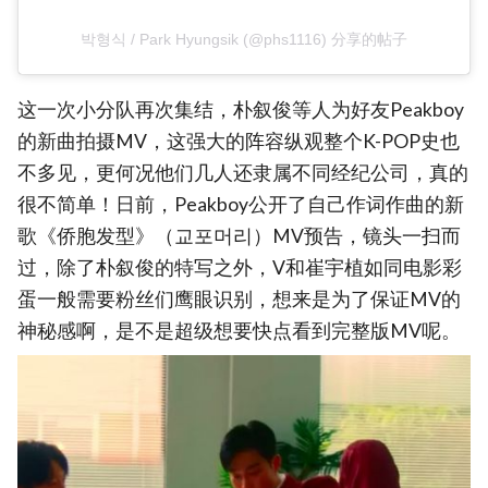
박형식 / Park Hyungsik (@phs1116) 分享的帖子
这一次小分队再次集结，朴叙俊等人为好友Peakboy
的新曲拍摄MV，这强大的阵容纵观整个K-POP史也
不多见，更何况他们几人还隶属不同经纪公司，真的
很不简单！日前，Peakboy公开了自己作词作曲的新
歌《侨胞发型》（교포머리）MV预告，镜头一扫而
过，除了朴叙俊的特写之外，V和崔宇植如同电影彩
蛋一般需要粉丝们鹰眼识别，想来是为了保证MV的
神秘感啊，是不是超级想要快点看到完整版MV呢。