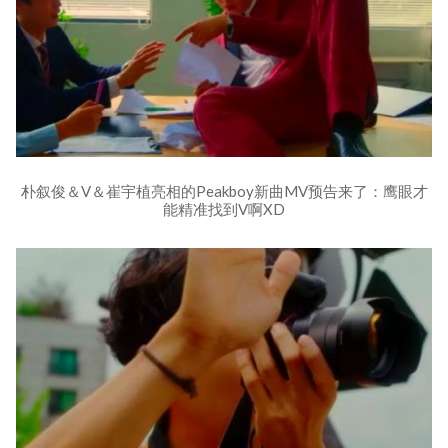
朴叙俊＆V＆崔宇植亮相的Peakboy新曲MV预告来了：鹰眼才
能精准找到V啊XD