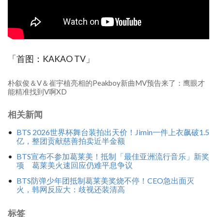
「首图：KAKAO TV」
朴叙俊＆V＆崔宇植亮相的Peakboy新曲MV预告来了：鹰眼才
能精准找到V啊XD
相关新闻
BTS 2026世界杯舞台装拍出天价！Jimin一件上衣飙破1.5
亿，整团贡献慈善拍卖近半金额
BTS宣布不参加葛莱美！抵制「最佳亚洲流行音乐」新奖
项 葛莱美火速回应仍难平息争议
BTS防弹少年团抵制葛莱美奖烧不停！CEO急出面灭
火，韩网反应大：歧视还装清高
标签