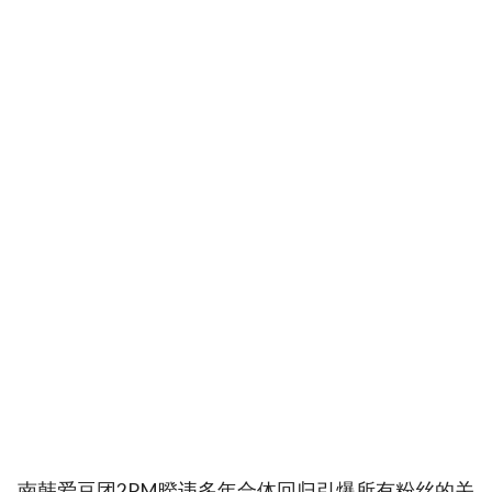
南韩爱豆团2PM暌违多年合体回归引爆所有粉丝的关