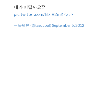
내가 어딜까요??
pic.twitter.com/hlxlV2mK<;/a>
— 옥택연 (@taeccool)
September 5, 2012