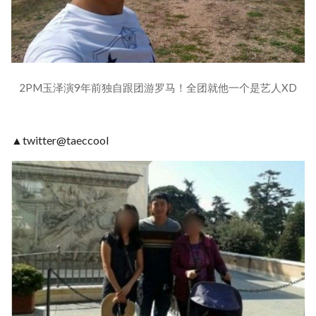
2PM玉泽演9年前独自跟团游罗马！全团就他一个是艺人XD
▲twitter@taeccool