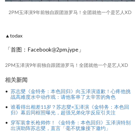
2PM玉泽演9年前独自跟团游罗马！全团就他一个是艺人XD
▲todax
「首图：Facebook@2pm.jype」
2PM玉泽演9年前独自跟团游罗马！全团就他一个是艺人XD
相关新闻
苏志燮《金特务：本色回归》向玉泽演道歉！心疼他挑
战高难度水中动作戏：请他客串了太辛苦的角色
谁看得出相差11岁？苏志燮×玉泽演《金特务：本色回
归》幕后同框照曝光，超强兄弟化学反应引关注
穿军装拿长枪帅炸！《金特务：本色回归》玉泽演特别
出演助阵苏志燮，直言「毫不犹豫接下邀约」