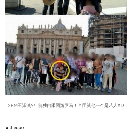
2PM玉泽演9年前独自跟团游罗马！全团就他一个是艺人XD
▲theqoo