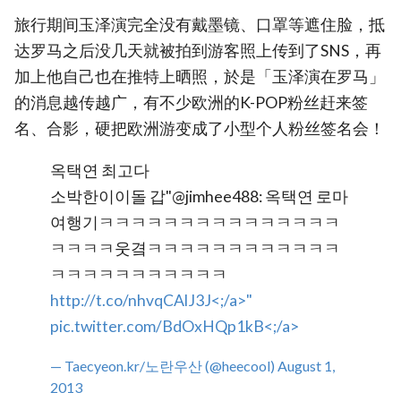
旅行期间玉泽演完全没有戴墨镜、口罩等遮住脸，抵
达罗马之后没几天就被拍到游客照上传到了SNS，再
加上他自己也在推特上晒照，於是「玉泽演在罗马」
的消息越传越广，有不少欧洲的K-POP粉丝赶来签
名、合影，硬把欧洲游变成了小型个人粉丝签名会！
옥택연 최고다
소박한이이돌 갑"@jimhee488: 옥택연 로마
여행기ㅋㅋㅋㅋㅋㅋㅋㅋㅋㅋㅋㅋㅋㅋㅋ
ㅋㅋㅋㅋ웃곀ㅋㅋㅋㅋㅋㅋㅋㅋㅋㅋㅋㅋ
ㅋㅋㅋㅋㅋㅋㅋㅋㅋㅋㅋ
http://t.co/nhvqCAlJ3J<;/a>"
pic.twitter.com/BdOxHQp1kB<;/a>
— Taecyeon.kr/노란우산 (@heecool)
August 1,
2013