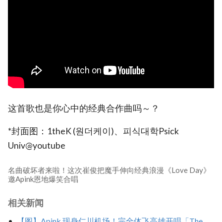
这首歌也是你心中的经典合作曲吗～？
*封面图：1theK (원더케이)、피식대학Psick
Univ@youtube
名曲破坏者来啦！这次崔俊把魔手伸向经典浪漫《Love Day》
邀Apink恩地爆笑合唱
相关新闻
【图】Apink 现身仁川机场！完全体飞高雄开唱「The