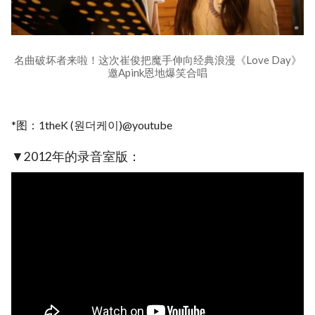
名曲破坏者来啦！这次崔俊把魔手伸向经典浪漫《Love Day》
邀Apink恩地爆笑合唱
*图：1theK (원더케이)@youtube
▼2012年的录音室版：