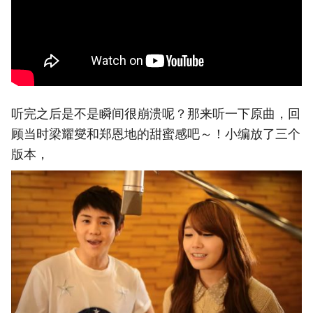
听完之后是不是瞬间很崩溃呢？那来听一下原曲，回
顾当时梁耀燮和郑恩地的甜蜜感吧～！小编放了三个
版本，