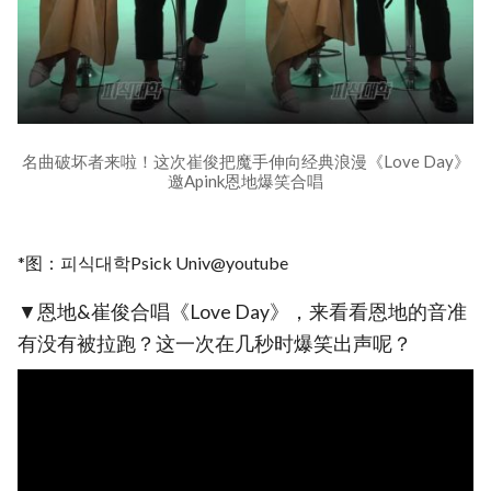
名曲破坏者来啦！这次崔俊把魔手伸向经典浪漫《Love Day》
邀Apink恩地爆笑合唱
*图：피식대학Psick Univ@youtube
▼恩地&崔俊合唱《Love Day》，来看看恩地的音准
有没有被拉跑？这一次在几秒时爆笑出声呢？