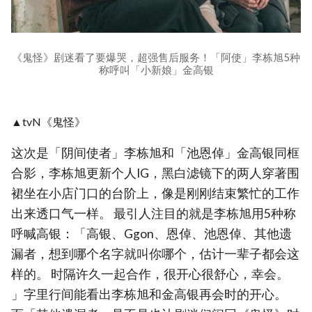
《鬼怪》剧迷看了要爆哭，超强售后服务！「阿使」李栋旭5种
称呼叫「小新娘」金高银
▲tvN《鬼怪》
这次是「阴间使者」李栋旭和「池恩倬」金高银同框
合影，李栋旭更新个人IG，黑白滤镜下的两人穿著围
裙坐在小店门口的台阶上，像是刚刚结束繁忙的工作
出来透口气一样。 最引人注目的就是李栋旭用5种称
呼喊高银：「高银、Ggon、恩倬、池恩倬、其他遗
漏者，想到哪个名字就叫你哪个，估计一辈子都会这
样的。 时隔许久一起合作，很开心很舒心，幸会。
」字里行间能看出李栋旭和金高银再会时的开心。