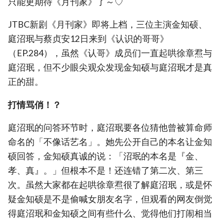
只能更期待《月刊家》了～♡
JTBC新剧《月刊家》即将上档，三位主演金知硕、
庭沼珉与蔡贞安12日来到《认识的哥哥》
（EP.284），虽然《认哥》成员们一直起哄徐章焄与
庭沼珉，但不少眼尖观众发现金知硕与庭沼珉才是真
正的甜。
打情骂俏！？
庭沼珉的问答环节时，庭沼珉要各位猜他曾被算命师
命名的「不像话艺名」。她先公开自己的本名让金知
硕回答，金知硕真诚的说：「沼珉的本名是『金、
孝、真』。」但根本不是！还连错了第二次、第三
次。虽然大家都在起哄徐章焄很了解庭沼珉，或是怀
疑金知硕是不是偷喊女朋友名字，但观看的网友倒觉
得庭沼珉和金知硕之间有些什么、觉得他们打闹相当