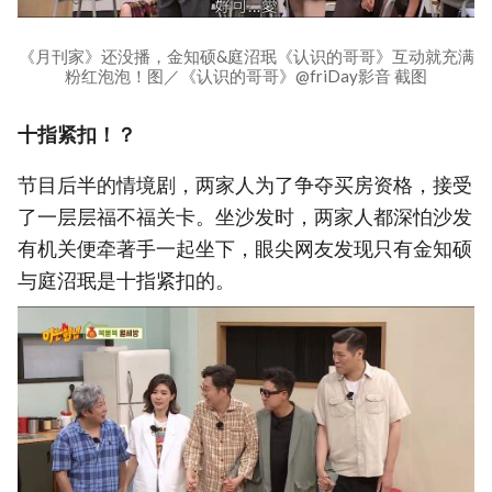
《月刊家》还没播，金知硕&庭沼珉《认识的哥哥》互动就充满
粉红泡泡！图／《认识的哥哥》@friDay影音 截图
十指紧扣！？
节目后半的情境剧，两家人为了争夺买房资格，接受
了一层层福不福关卡。坐沙发时，两家人都深怕沙发
有机关便牵著手一起坐下，眼尖网友发现只有金知硕
与庭沼珉是十指紧扣的。