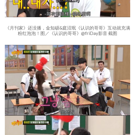
《月刊家》还没播，金知硕&庭沼珉《认识的哥哥》互动就充满
粉红泡泡！图／《认识的哥哥》@friDay影音 截图