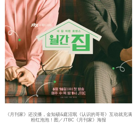
《月刊家》还没播，金知硕&庭沼珉《认识的哥哥》互动就充满
粉红泡泡！图／JTBC《月刊家》海报