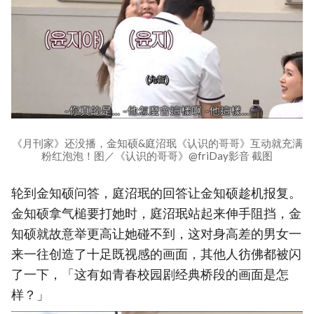
《月刊家》还没播，金知硕&庭沼珉《认识的哥哥》互动就充满
粉红泡泡！图／《认识的哥哥》@friDay影音 截图
轮到金知硕问答，庭沼珉的回答让金知硕趁机报复。
金知硕拿气槌要打她时，庭沼珉站起来伸手阻挡，金
知硕就故意举更高让她碰不到，这对身高差的男女一
来一往创造了十足既视感的画面，其他人彷佛都被闪
了一下，「这有如青春校园剧经典桥段的画面是怎
样？」