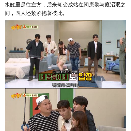
水缸里是往左方，后来却变成站在闵庚勋与庭沼珉之
间，四人还紧紧抱著彼此。