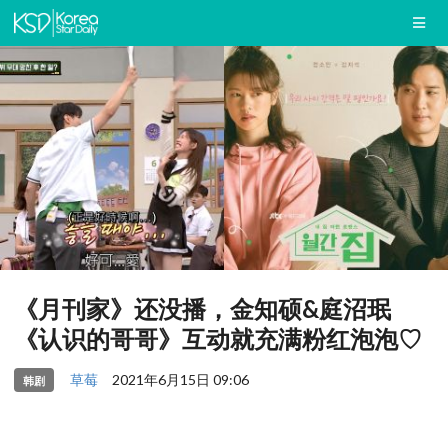
《月刊家》还没播，金知硕&庭沼珉
《认识的哥哥》互动就充满粉红泡泡♡
草莓
2021年6月15日 09:06
韩剧