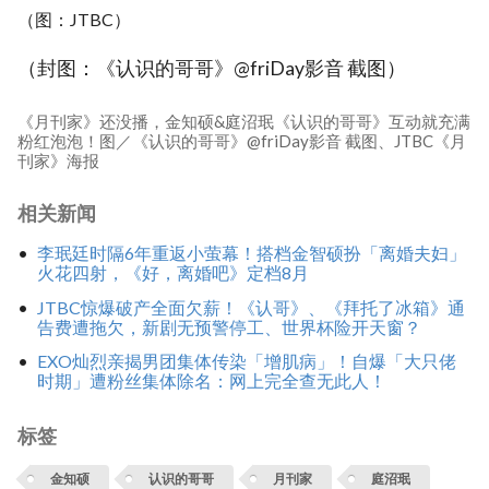
（图：JTBC）
（封图：《认识的哥哥》@friDay影音 截图）
《月刊家》还没播，金知硕&庭沼珉《认识的哥哥》互动就充满
粉红泡泡！图／《认识的哥哥》@friDay影音 截图、JTBC《月
刊家》海报
相关新闻
李珉廷时隔6年重返小萤幕！搭档金智硕扮「离婚夫妇」
火花四射，《好，离婚吧》定档8月
JTBC惊爆破产全面欠薪！《认哥》、《拜托了冰箱》通
告费遭拖欠，新剧无预警停工、世界杯险开天窗？
EXO灿烈亲揭男团集体传染「增肌病」！自爆「大只佬
时期」遭粉丝集体除名：网上完全查无此人！
标签
金知硕
认识的哥哥
月刊家
庭沼珉