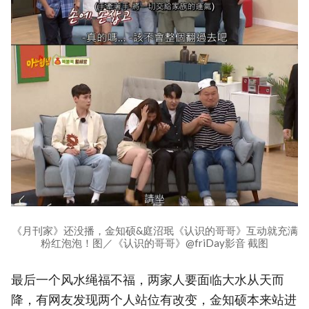
《月刊家》还没播，金知硕&庭沼珉《认识的哥哥》互动就充满
粉红泡泡！图／《认识的哥哥》@friDay影音 截图
最后一个风水绳福不福，两家人要面临大水从天而
降，有网友发现两个人站位有改变，金知硕本来站进