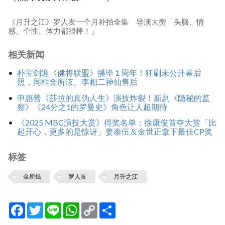
《月升之江》罗人友一个月补拍全集 导演大赞「头脑、情
感、个性、体力都很棒！」
相关新闻
朴宝剑迎《健将联盟》播毕 1 周年！狂刷未公开幕后
照，同框金所泫、李相二神仙售后
申惠善《莎拉的真伪人生》演技炸裂！新剧《隐秘的监
察》《24分之1的罗曼史》角色让人超期待
《2025 MBC演技大赏》得奖名单：徐康俊首夺大赏「比
起开心，更多的是惊讶」姜泰伍＆金世正拿下最佳CP奖
标签
金所炫
罗人友
月升之江
Facebook
Twitter
Line
WhatsApp
Copy
分
Link
享