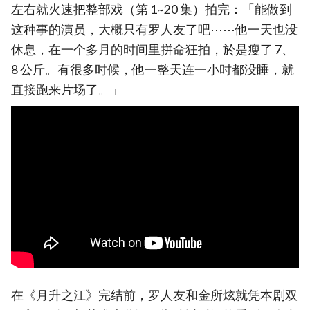
左右就火速把整部戏（第 1~20 集）拍完：「能做到
这种事的演员，大概只有罗人友了吧⋯⋯他一天也没
休息，在一个多月的时间里拼命狂拍，於是瘦了 7、
8 公斤。有很多时候，他一整天连一小时都没睡，就
直接跑来片场了。」
在《月升之江》完结前，罗人友和金所炫就凭本剧双