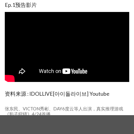
Ep.1预告影片
资料来源 : IDOLLIVE[아이돌라이브] Youtube
张东民、VICTON秀彬、DAY6度云等人出演，真实推理游戏
《影子狩猎》4/24首播
相关新闻