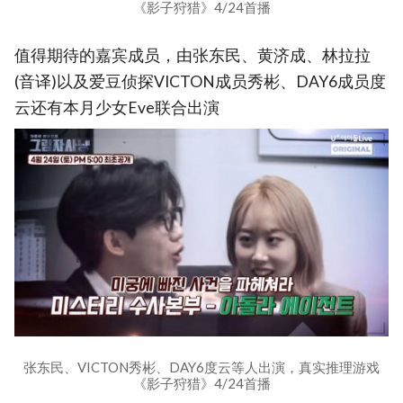
《影子狩猎》4/24首播
值得期待的嘉宾成员，由张东民、黄济成、林拉拉
(音译)以及爱豆侦探VICTON成员秀彬、DAY6成员度
云还有本月少女Eve联合出演
张东民、VICTON秀彬、DAY6度云等人出演，真实推理游戏
《影子狩猎》4/24首播