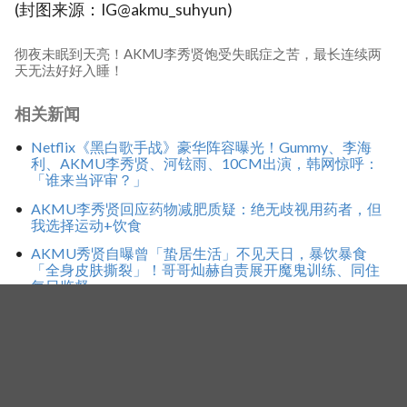
(封图来源：IG@akmu_suhyun)
彻夜未眠到天亮！AKMU李秀贤饱受失眠症之苦，最长连续两
天无法好好入睡！
相关新闻
Netflix《黑白歌手战》豪华阵容曝光！Gummy、李海
利、AKMU李秀贤、河铉雨、10CM出演，韩网惊呼：
「谁来当评审？」
AKMU李秀贤回应药物减肥质疑：绝无歧视用药者，但
我选择运动+饮食
AKMU秀贤自曝曾「蛰居生活」不见天日，暴饮暴食
「全身皮肤撕裂」！哥哥灿赫自责展开魔鬼训练、同住
每日监督
标签
独立万岁
乐童音乐家
李秀贤
AKMU