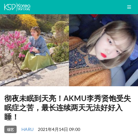
彻夜未眠到天亮！AKMU李秀贤饱受失
眠症之苦，最长连续两天无法好好入
睡！
HARU
2021年4月14日 09:00
综艺