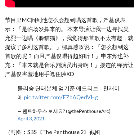
节目里MC问到他怎么会想到唱这首歌，严基俊表
示：「是临场发挥来的。 本来导演让我一边寻找吴
允熙一边唱《躲猫猫》，我觉得那首歌不太有趣，就
提议了多利这首歌。 」柳真感叹说：「怎么想到这
首歌的呢？ 而且严基俊唱得超好听！」申东烨也补
充：「本来就是音乐剧演员出身啊！」接连的称赞让
严基俊害羞地用手遮住脸XD
둘리송 단태본체 엄기준 애드리브... 천재이
에
pic.twitter.com/EZbAQedVHg
— 펜트하우스 보세요? (@thePenthouseArc)
April 3, 2021
（封图：SBS《The Penthouse 2》截图