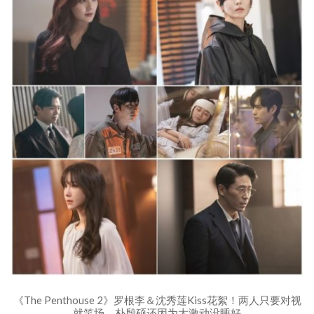
《The Penthouse 2》罗根李＆沈秀莲Kiss花絮！两人只要对视
就笑场，朴殷硕还因为太激动没睡好