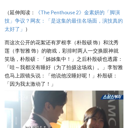
（延伸阅读：
《The Penthouse 2》金素妍的「脚演
技」争议？网友：「是这集的最佳名场面，演技真的
太好了」
）
而这次公开的花絮还有罗根李（朴殷硕 饰）和沈秀
莲（李智雅 饰）的吻戏，彩排时两人一交换眼神就
笑场，朴殷硕：「姊姊集中！」之后朴殷硕也透露：
「哇～我都没有睡好（为了拍摄这场戏）。」李智雅
也马上跟镜头说：「他说他没睡好呢！」朴殷硕：
「因为我太激动了！」