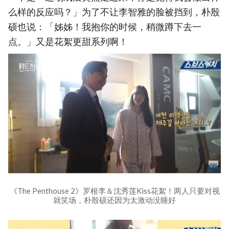
么样的反应吗？」为了不让李智雅的脸被挡到，朴殷
硕也说：「姊姊！我抱你的时候，稍微蹲下去一
点。」又是花絮更甜系列啊！
《The Penthouse 2》罗根李＆沈秀莲Kiss花絮！两人只要对视
就笑场，朴殷硕还因为太激动没睡好