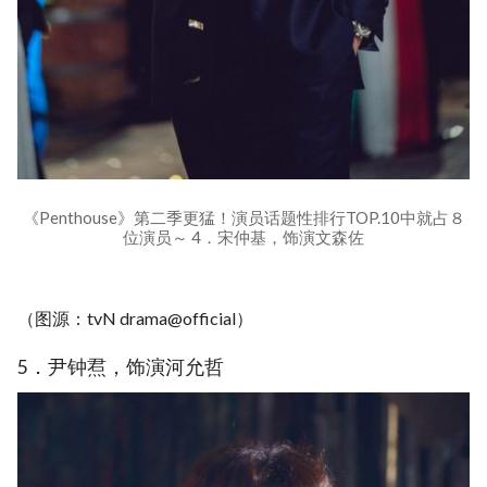
《Penthouse》第二季更猛！演员话题性排行TOP.10中就占８
位演员～ 4．宋仲基，饰演文森佐
（图源：tvN drama@official）
5．尹钟焄，饰演河允哲