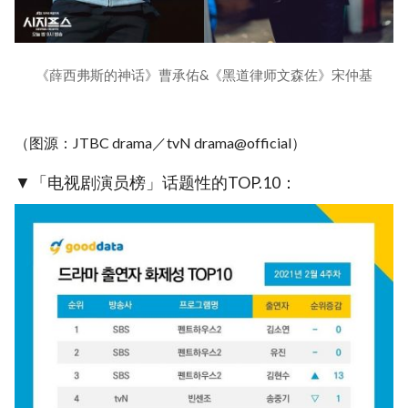
《薛西弗斯的神话》曹承佑&《黑道律师文森佐》宋仲基
（图源：JTBC drama／tvN drama@official）
▼「电视剧演员榜」话题性的TOP.10：