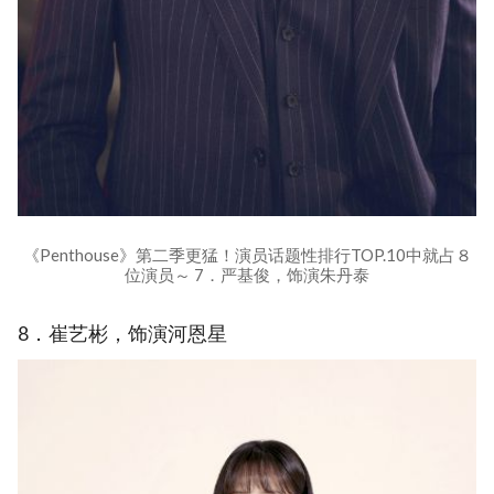
《Penthouse》第二季更猛！演员话题性排行TOP.10中就占８
位演员～ 7．严基俊，饰演朱丹泰
8．崔艺彬，饰演河恩星