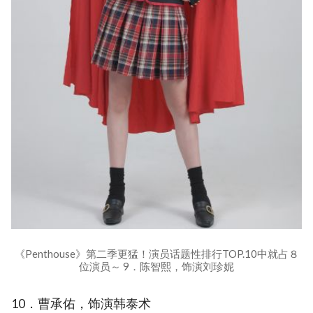
《Penthouse》第二季更猛！演员话题性排行TOP.10中就占８
位演员～ 9．陈智熙，饰演刘珍妮
10．曹承佑，饰演韩泰术