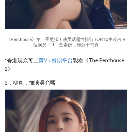
《Penthouse》第二季更猛！演员话题性排行TOP.10中就占８
位演员～ 1．金素妍，饰演千书真
*香港观众可上
黄Viu煲剧平台
观看《The Penthouse
2》
2．柳真，饰演吴允熙