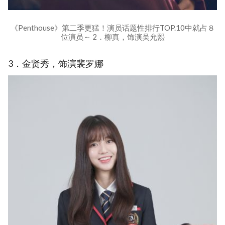
《Penthouse》第二季更猛！演员话题性排行TOP.10中就占８
位演员～ 2．柳真，饰演吴允熙
3．金贤秀，饰演裴罗娜