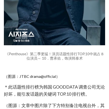
《Penthouse》第二季更猛！演员话题性排行TOP.10中就占８
位演员～ 10．曹承佑，饰演韩泰术
（图源：JTBC drama@official）
＊此话题性排行榜为韩国 GOODDATA 调查公司无论
好坏，能引发话题的关键词 TOP.10 排行榜。
（图源：文章中图片除了下方特别备注电视台外，其