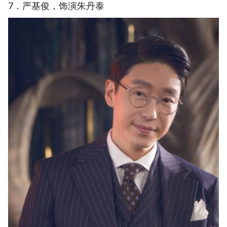
7．严基俊，饰演朱丹泰