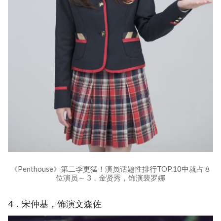
《Penthouse》第二季更猛！演员话题性排行TOP.10中就占８
位演员～ 3．金贤秀，饰演裴罗娜
4．宋仲基，饰演文森佐