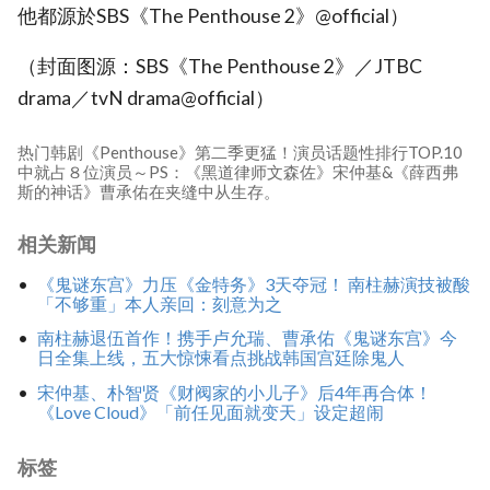
他都源於SBS《The Penthouse 2》@official）
（封面图源：SBS《The Penthouse 2》／JTBC
drama／tvN drama@official）
热门韩剧《Penthouse》第二季更猛！演员话题性排行TOP.10
中就占８位演员～PS：《黑道律师文森佐》宋仲基&《薛西弗
斯的神话》曹承佑在夹缝中从生存。
相关新闻
《鬼谜东宫》力压《金特务》3天夺冠！ 南柱赫演技被酸
「不够重」本人亲回：刻意为之
南柱赫退伍首作！携手卢允瑞、曹承佑《鬼谜东宫》今
日全集上线，五大惊悚看点挑战韩国宫廷除鬼人
宋仲基、朴智贤《财阀家的小儿子》后4年再合体！
《Love Cloud》「前任见面就变天」设定超闹
标签