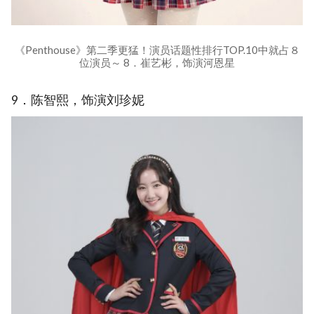
《Penthouse》第二季更猛！演员话题性排行TOP.10中就占８
位演员～ 8．崔艺彬，饰演河恩星
9．陈智熙，饰演刘珍妮