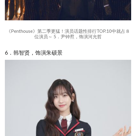
《Penthouse》第二季更猛！演员话题性排行TOP.10中就占８
位演员～ 5．尹钟焄，饰演河允哲
6．韩智贤，饰演朱硕景