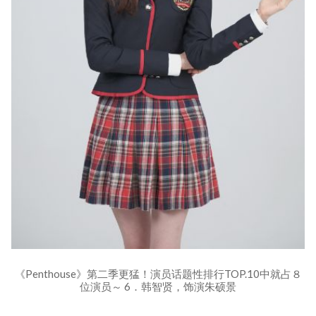
《Penthouse》第二季更猛！演员话题性排行TOP.10中就占８
位演员～ 6．韩智贤，饰演朱硕景