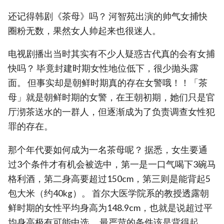
还记得韩剧《茶母》吗？ 河智苑出演的帅气女捕快
圈粉无数，果然女人帅起来也很迷人。
电视剧播出当时其实有不少人疑惑古代真的会有女捕
快吗？ 毕竟封建时期女性地位低下，很少抛头露
面。 但事实却是朝鲜时期真的存在女警哦！！「茶
母」就是朝鲜时期的女警，在王朝初期，她们只是官
厅沏茶送水的一群人，但逐渐成为了负责调查女性犯
罪的存在。
那个年代要如何成为一名茶母呢？ 据悉，女生要通
过3个条件才有机会被选中，第一是一口气喝下3碗马
格利酒，第二身高要超过150cm，第三则是能背起5
包大米（约40kg）。 首尔大医学院系的教授透露朝
鲜时期的女性平均身高为148.9cm，也就是说超过平
均身高极有可能中选。 最严苛的条件该是背得起