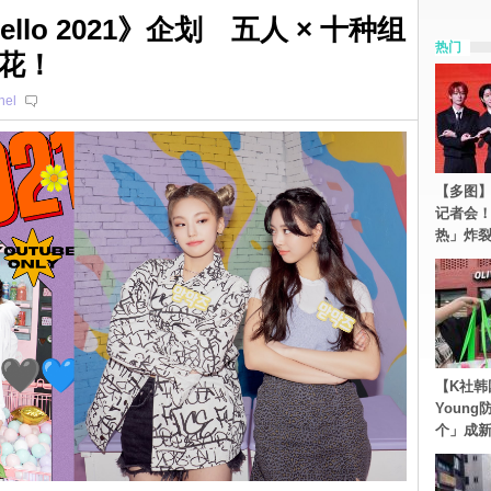
Hello 2021》企划 五人 × 十种组
热门
花！
hel
【多图】S
记者会
热」炸
【K社韩
Youn
个」成