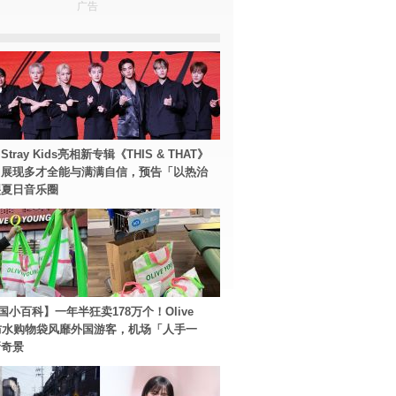
广告
tray Kids亮相新专辑《THIS & THAT》
！展现多才全能与满满自信，预告「以热治
裂夏日音乐圈
国小百科】一年半狂卖178万个！Olive
g防水购物袋风靡外国游客，机场「人手一
新奇景