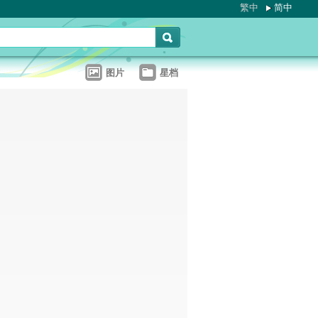
繁中
简中
图片
星档