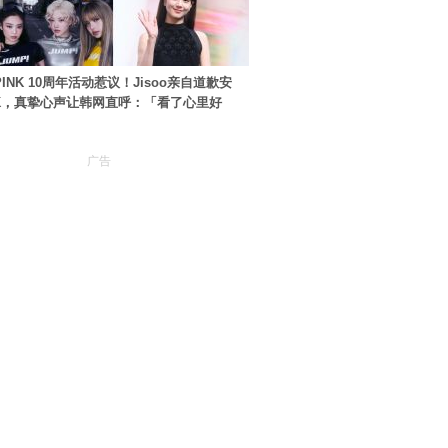
PINK 10周年活动惹议！Jisoo亲自道歉安
NK，真挚心声让韩网直呼：「看了心里好
广告