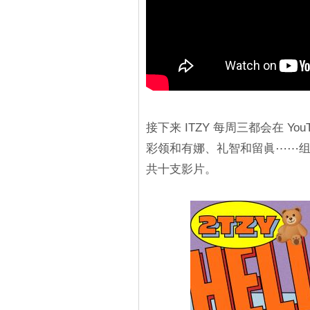
接下来 ITZY 每周三都会在 Yo
彩领和有娜、礼智和留眞⋯⋯组成
共十支影片。