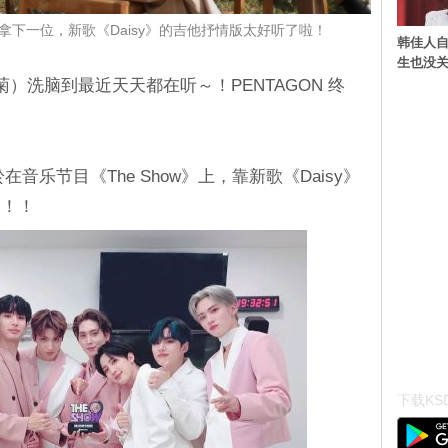
首次拿下一位，新歌《Daisy》的吉他抒情版太好听了啦！
韩佳人
生也没关
菊）洗脑到最近天天都在听～！PENTAGON 终
於在音乐节目《The Show》上，靠新歌《Daisy》
！！！
下载KSD