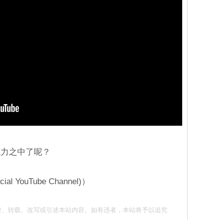
魅力之中了呢？
l YouTube Channel)）
请勿抄袭、转载、改写或引述本站内容。如有违者，本站将予以追究