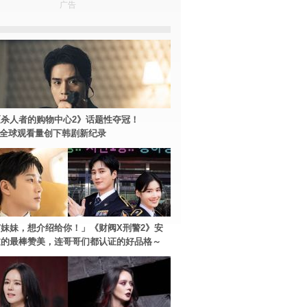
广告
杀人者的购物中心2》话题性夺冠！
ey+全球观看量创下韩剧新纪录
妹妹，想介绍给你！」《财阀X刑警2》安
过的最棒赞美，连哥哥们都认证的好品格～