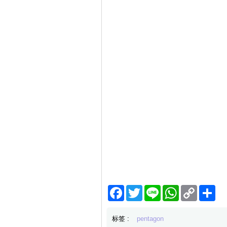
Facebook
Twitter
Line
WhatsApp
Copy
分
Link
享
标签 :
pentagon