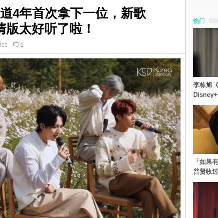
 出道4年首次拿下一位，新歌
热门
抒情版太好听了啦！
ico
1
李栋旭《
Disn
「如果有
普贤收