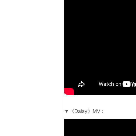
▼《Daisy》MV：