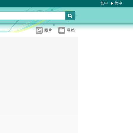
繁中
简中
图片
星档