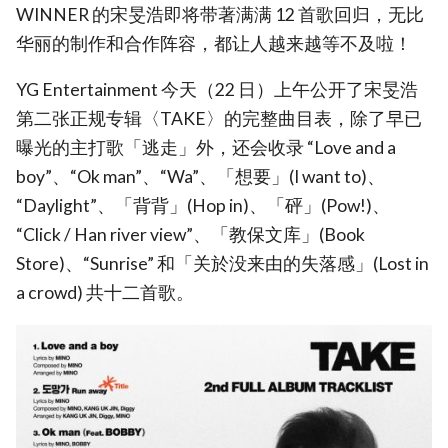
WINNER 的宋旻浩即将带著满满 12 首歌回归，无比
华丽的制作和合作阵容，都让人越来越等不及啦！
YG Entertainment 今天（22 日）上午公开了宋旻浩
第二张正规专辑〈TAKE〉的完整曲目表，除了早已
曝光的主打歌「逃走」外，还会收录 “Love and a
boy”、“Ok man”、“Wa”、「想要」(I want to)、
“Daylight”、「背背」(Hop in)、「砰」(Pow!)、
“Click / Han river view”、「教保文库」(Book
Store)、“Sunrise” 和「关於没来由的失落感」(Lost in
a crowd) 共十二首歌。