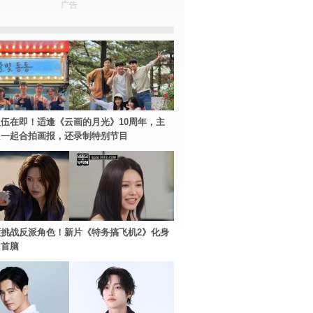
广告
伍在即！适逢《云画的月光》10周年，主
只一起合拍画报，还录制特别节目
挑战反派角色！新片《特务搞飞机2》化身
团首脑