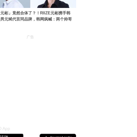
元彬」竟然合体了？！RIIZE元彬携手韩
美男元斌代言同品牌，韩网疯喊：两个帅哥
广告
 App