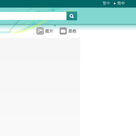
繁中
简中
图片
星档