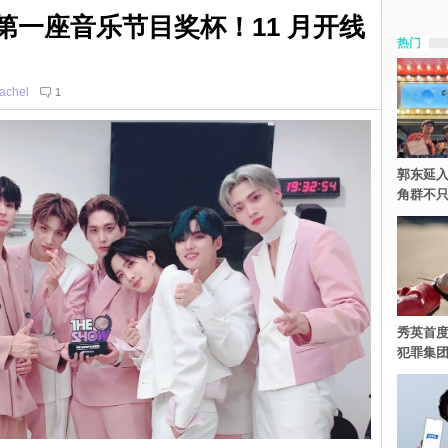
道后第一座音乐节目奖杯！11 月开线
热门
achel
1
郭东延入
角群不
秀英首度
犯罪集