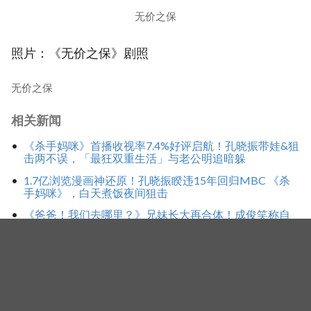
无价之保
照片：《无价之保》剧照
无价之保
相关新闻
《杀手妈咪》首播收视率7.4%好评启航！孔晓振带娃&狙
击两不误，「最狂双重生活」与老公明追暗躲
1.7亿浏览漫画神还原！孔晓振睽违15年回归MBC 《杀
手妈咪》，白天煮饭夜间狙击
《爸爸！我们去哪里？》兄妹长大再合体！成俊笑称自
己比较需要减肥，成彬曝回看节目超害羞 XD
标签
金希沅
无价之保
担保
成东镒