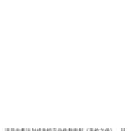
演员金希沅与成东镒正合作新电影《无价之保》，日