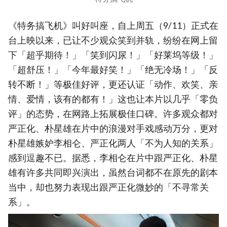
《特务搞飞机》叫好叫座，自上周五（9/11）正式在
台上映以来，已让不少观众笑到并轨，纷纷在网上留
下「超乎期待！」「笑到闪尿！」「好莱坞等级！」
「超舒压！」「今年最好笑！」「绝无冷场！」「反
转不断！」等极佳好评，更还认证「动作、欢笑、亲
情、爱情，该有的都有！」这也让本片以几乎「零负
评」的态势，在网路上拓展极佳口碑。许多观众都对
严正化、朴星雄在片中的浪漫对手戏感动万分，更对
朴星雄嫉妒李相仑、严正化两人「不为人知的关系」
感到逗趣不已。据悉，李相仑在片中跟严正化、朴星
雄有许多共同即兴演出，虽然台词都不在原先的剧本
当中，却也努力表现出跟严正化微妙的「不寻常关
系」。