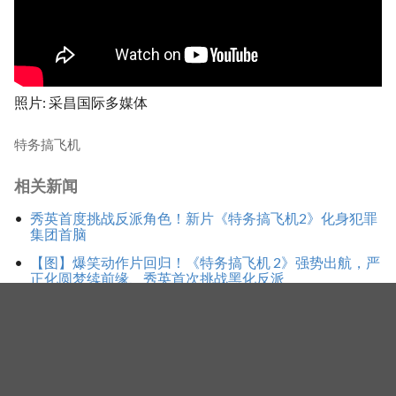
照片: 采昌国际多媒体
特务搞飞机
相关新闻
秀英首度挑战反派角色！新片《特务搞飞机2》化身犯罪
集团首脑
【图】爆笑动作片回归！《特务搞飞机 2》强势出航，严
正化圆梦续前缘、秀英首次挑战黑化反派
56岁严正化秀完美六块腹肌！健身成果震撼曝光 网
惊：完全看不出年纪
标签