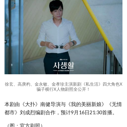
徐玄、高庚杓、金永敏、金孝珍主演新剧《私生活》四大角色X
骗子横行X人物剧照全公开！
本剧由《大扑》南健导演与《我的美丽新娘》《无情
都市》刘成烈编剧合作，预计9月16日21:30首播。
（图：官方剧照）