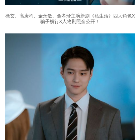
徐玄、高庚杓、金永敏、金孝珍主演新剧《私生活》四大角色X
骗子横行X人物剧照全公开！