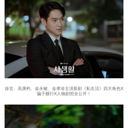
徐玄、高庚杓、金永敏、金孝珍主演新剧《私生活》四大角色X
骗子横行X人物剧照全公开！