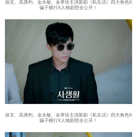
徐玄、高庚杓、金永敏、金孝珍主演新剧《私生活》四大角色X
骗子横行X人物剧照全公开！
徐玄、高庚杓、金永敏、金孝珍主演新剧《私生活》四大角色X
骗子横行X人物剧照全公开！