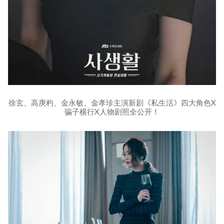
徐玄、高庚杓、金永敏、金孝珍主演新剧《私生活》四大角色X
骗子横行X人物剧照全公开！