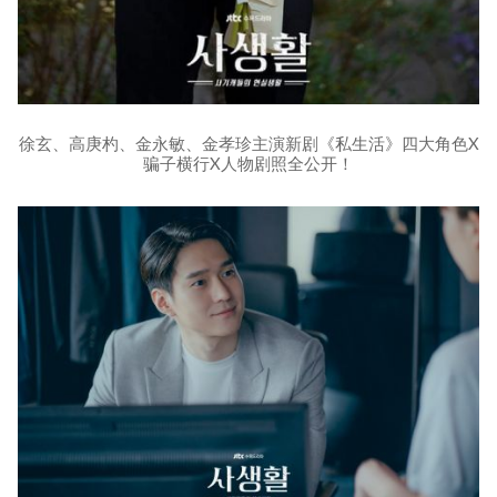
徐玄、高庚杓、金永敏、金孝珍主演新剧《私生活》四大角色X
骗子横行X人物剧照全公开！