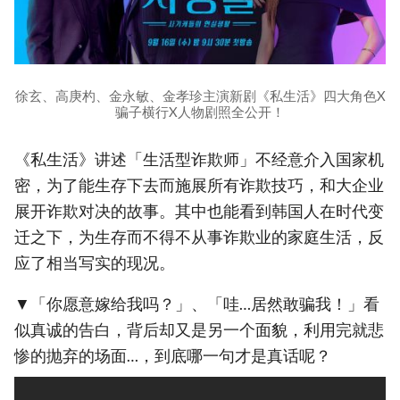
徐玄、高庚杓、金永敏、金孝珍主演新剧《私生活》四大角色X
骗子横行X人物剧照全公开！
《私生活》讲述「生活型诈欺师」不经意介入国家机
密，为了能生存下去而施展所有诈欺技巧，和大企业
展开诈欺对决的故事。其中也能看到韩国人在时代变
迁之下，为生存而不得不从事诈欺业的家庭生活，反
应了相当写实的现况。
▼「你愿意嫁给我吗？」、「哇…居然敢骗我！」看
似真诚的告白，背后却又是另一个面貌，利用完就悲
惨的抛弃的场面…，到底哪一句才是真话呢？