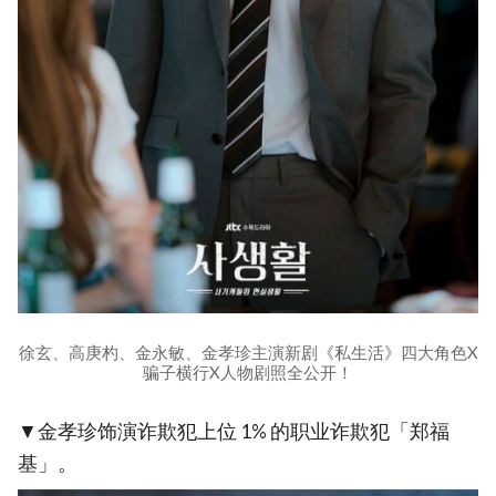
徐玄、高庚杓、金永敏、金孝珍主演新剧《私生活》四大角色X
骗子横行X人物剧照全公开！
▼金孝珍饰演诈欺犯上位 1% 的职业诈欺犯「郑福
基」。