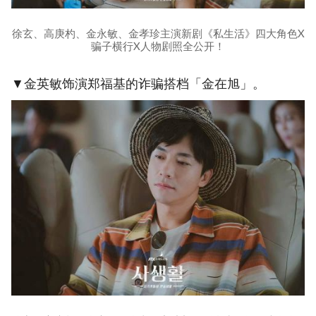
徐玄、高庚杓、金永敏、金孝珍主演新剧《私生活》四大角色X
骗子横行X人物剧照全公开！
▼金英敏饰演郑福基的诈骗搭档「金在旭」。