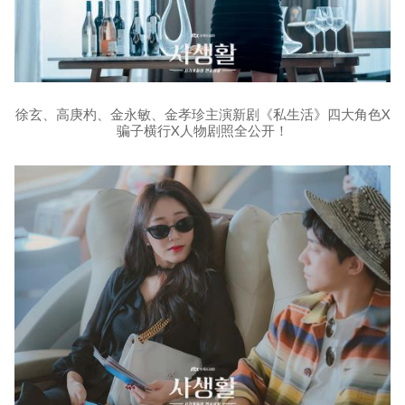
徐玄、高庚杓、金永敏、金孝珍主演新剧《私生活》四大角色X
骗子横行X人物剧照全公开！