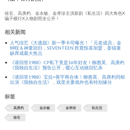
徐玄、高庚杓、金永敏、金孝珍主演新剧《私生活》四大角色X
骗子横行X人物剧照全公开！
相关新闻
人气综艺《大逃脱》新一季卡司曝光！「元老成员」金
钟旼＆神童回归，SEVENTEEN 胜寛惊喜加盟，姜镐童
缺席成最大焦点
《请回答1988》CP私下竟是16年好友！柳惠英、高庚杓
《我独自生活》预告公开，暖心互动掀回忆杀
《请回答1988》宝拉×善宇再合体！柳惠英、高庚杓同框
出演《我独自生活》，戏里夫妻戏外也有特别缘分
标签
高庚杓
金永敏
金孝珍
私生活
徐玄