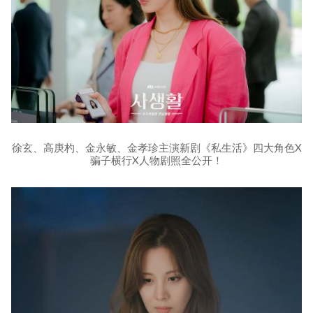
徐玄、高庚杓、金永敏、金孝珍主演新剧《私生活》四大角色X
骗子横行X人物剧照全公开！