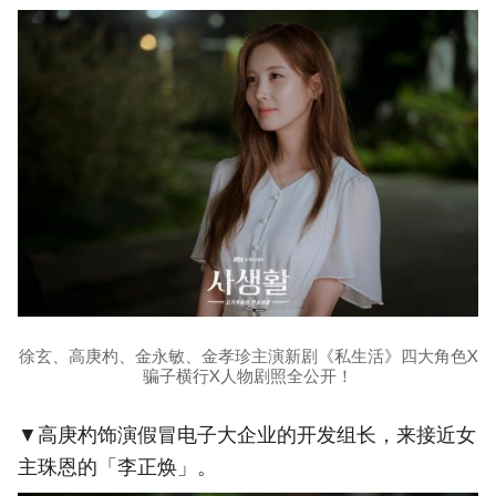
徐玄、高庚杓、金永敏、金孝珍主演新剧《私生活》四大角色X
骗子横行X人物剧照全公开！
▼高庚杓饰演假冒电子大企业的开发组长，来接近女
主珠恩的「李正焕」。