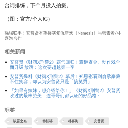
台词排练，下个月投入拍摄。
（图：官方/个人IG）
强强联手！安普贤有望接演复仇新戏《Nemesis》与韩素希/朴
喜洵合作
相关新闻
安普贤《财阀X刑警2》霸气回归！豪砸资金、动作戏全
面升级 放话：这次要超越第一季
安普贤爆料《财阀X刑警2》幕后！郑恩彩看到俞承豪藏
不住笑容，却认为安普贤只是「搞笑男」
「如果有妹妹，想介绍给你！」《财阀X刑警2》安普贤
收过的最棒赞美，连哥哥们都认证的好品格～
标签
以吾之名
韩韶禧
朴喜洵
安普贤