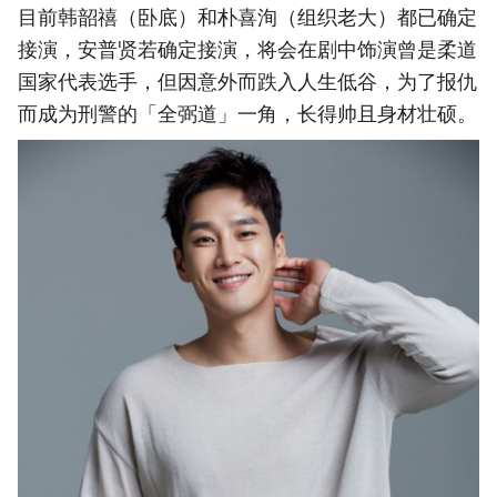
目前韩韶禧（卧底）和朴喜洵（组织老大）都已确定
接演，安普贤若确定接演，将会在剧中饰演曾是柔道
国家代表选手，但因意外而跌入人生低谷，为了报仇
而成为刑警的「全弼道」一角，长得帅且身材壮硕。