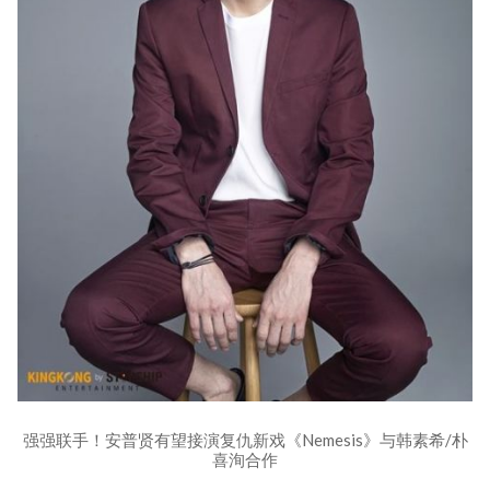
强强联手！安普贤有望接演复仇新戏《Nemesis》与韩素希/朴
喜洵合作