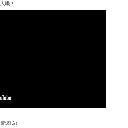
新人哦！
智淑IG）