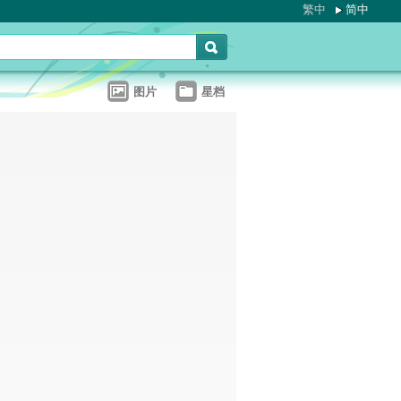
繁中
简中
图片
星档