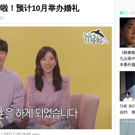
结婚啦！预计10月举办婚礼
热门
《铁拳
九云高
本番外
THE 
合约 将
128017-852648.png