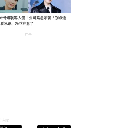
帐号遭骇客入侵！公司紧急示警「别点连
查看私讯」粉丝注意了
广告
 App