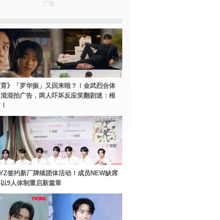
广告
教育》「罗华振」又回来啦？！金武烈合体
中混混拍广告，两人吓坏反应笑翻剧迷：根
篇！
BOYZ签约新厂牌续团体活动！成员NEW缺席
以9人体制重启新篇章