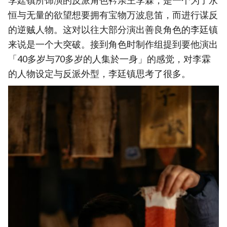
李廷镇所饰演的反派角色衿亲王李霖，是一个为了永
恒与无量的欲望想要拥有宝物万波息笛，而进行谋反
的逆贼人物。这对以往大部分演出善良角色的李廷镇
来说是一个大突破。接到角色时制作组提到要他演出
「40多岁与70多岁的人集於一身」的感觉，对李霖
的人物设定与反派外型，李廷镇思考了很多。