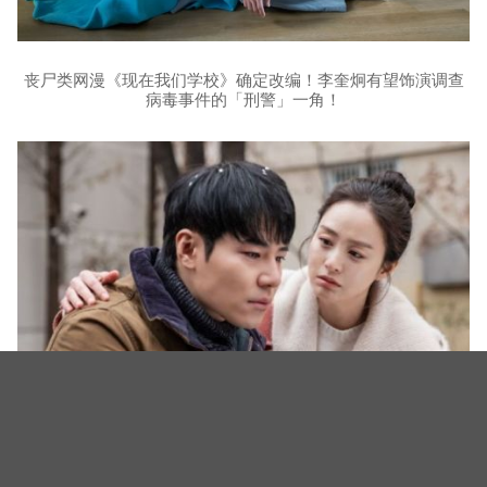
丧尸类网漫《现在我们学校》确定改编！李奎炯有望饰演调查
病毒事件的「刑警」一角！
丧尸类网漫《现在我们学校》确定改编！李奎炯有望饰演调查