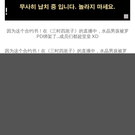
因为这个合约书！在《三时四崽子》的直播中，水晶男孩被罗
PD绑架了...成员们都超堂皇 XD
因为这个合约书！在《三时四崽子》的直播中，水晶男孩被罗
PD绑架了...成员们都超堂皇 XD
相关新闻
不同版本的郑恩地&徐仁国〈Couple〉：《记得你》「兄
弟CP」朴宝剑、金钟国、文世润版
高耀太金钟旼结婚♥ 集结H.OT.、水晶男孩、神话等一代
团成员！还有刘在锡&退货远征队、《两天一夜》罗PD&
历代成员
郑恩地&徐仁国〈Couple〉音放满满彩蛋！重现《请回答
1997》台词还搔下巴，还有水晶男孩怀旧感性