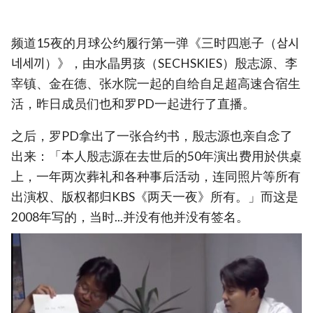
频道15夜的月球公约履行第一弹《三时四崽子（삼시
네세끼）》，由水晶男孩（SECHSKIES）殷志源、李
宰镇、金在德、张水院一起的自给自足超高速合宿生
活，昨日成员们也和罗PD一起进行了直播。
之后，罗PD拿出了一张合约书，殷志源也亲自念了
出来：「本人殷志源在去世后的50年演出费用於供桌
上，一年两次葬礼和各种事后活动，连同照片等所有
出演权、版权都归KBS《两天一夜》所有。」而这是
2008年写的，当时...并没有他并没有签名。