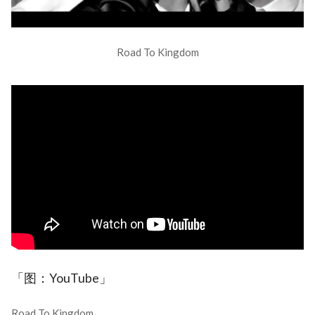
Road To Kingdom
「图：YouTube」
Road To Kingdom