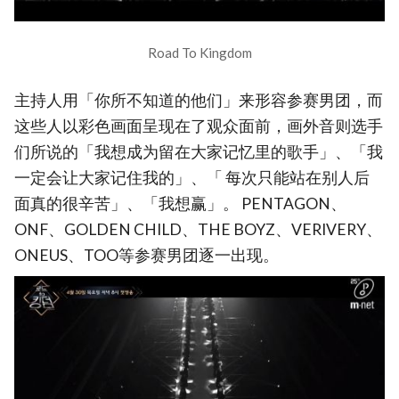
Road To Kingdom
主持人用「你所不知道的他们」来形容参赛男团，而
这些人以彩色画面呈现在了观众面前，画外音则选手
们所说的「我想成为留在大家记忆里的歌手」、「我
一定会让大家记住我的」、「 每次只能站在别人后
面真的很辛苦」、「我想赢」。 PENTAGON、
ONF、GOLDEN CHILD、THE BOYZ、VERIVERY、
ONEUS、TOO等参赛男团逐一出现。