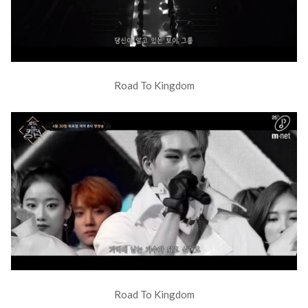
Road To Kingdom
Road To Kingdom