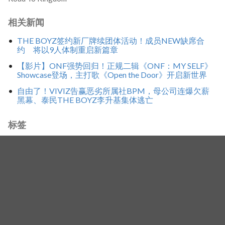
相关新闻
THE BOYZ签约新厂牌续团体活动！成员NEW缺席合
约 将以9人体制重启新篇章
【影片】ONF强势回归！正规二辑《ONF：MY SELF》
Showcase登场，主打歌《Open the Door》开启新世界
自由了！VIVIZ告赢恶劣所属社BPM，母公司连爆欠薪
黑幕、泰民THE BOYZ李升基集体逃亡
标签
VERIVERY
TOO
THE BOYZ
Road to Kingdom
pentagon
ONF
ONEUS
Golden Child
Facebook
Twitter
Line
WhatsApp
Copy
分
Link
享