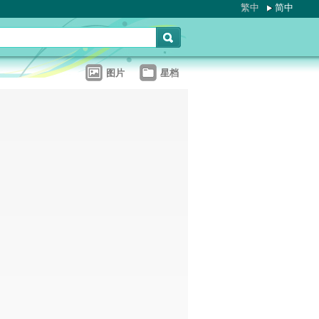
繁中
简中
图片
星档