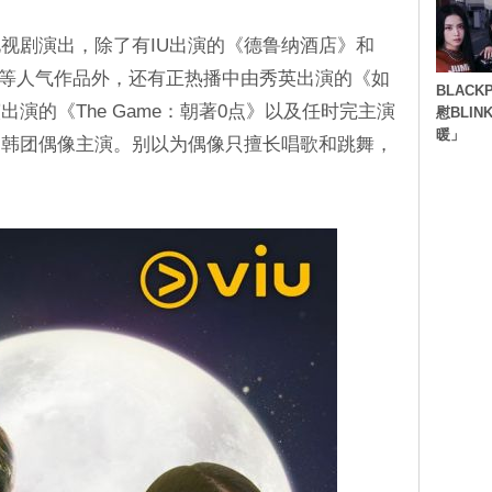
视剧演出，除了有IU出演的《德鲁纳酒店》和
 Life》等人气作品外，还有正热播中由秀英出演的《如
BLACK
演的《The Game：朝著0点》以及任时完主演
慰BLI
暖」
由韩团偶像主演。别以为偶像只擅长唱歌和跳舞，
！