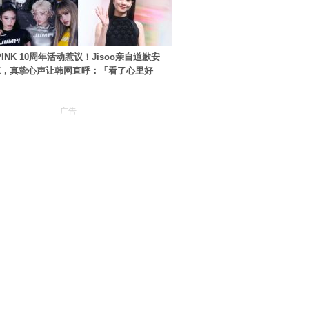
PINK 10周年活动惹议！Jisoo亲自道歉安
NK，真挚心声让韩网直呼：「看了心里好
广告