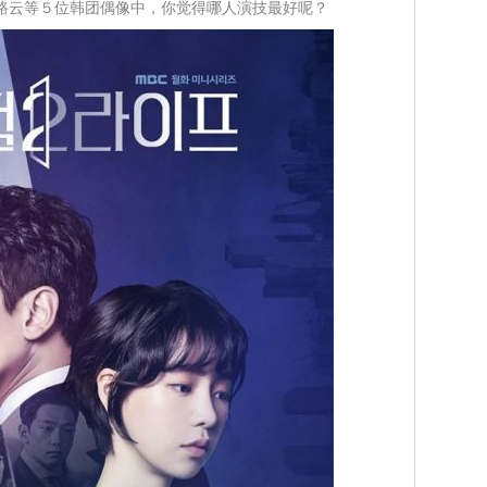
路云等５位韩团偶像中，你觉得哪人演技最好呢？