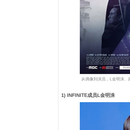
从偶像到演员，L金明洙、
1) INFINITE成员L金明洙