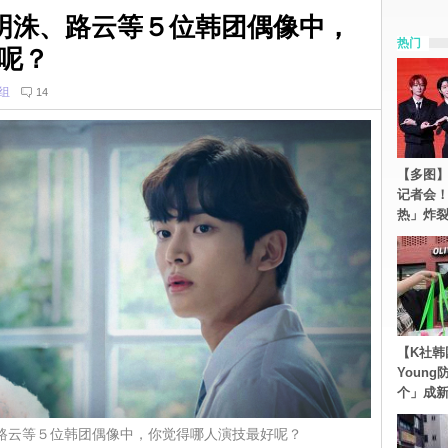
明洙、路云等５位韩团偶像中，
热门
呢？
组
14
【多图】S
记者会
热」炸
【K社韩
Youn
个」成
路云等５位韩团偶像中，你觉得哪人演技最好呢？