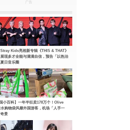
广告
tray Kids亮相新专辑《THIS & THAT》
！展现多才全能与满满自信，预告「以热治
裂夏日音乐圈
国小百科】一年半狂卖178万个！Olive
g防水购物袋风靡外国游客，机场「人手一
新奇景