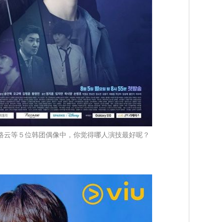
路云等５位韩团偶像中，你觉得哪人演技最好呢？