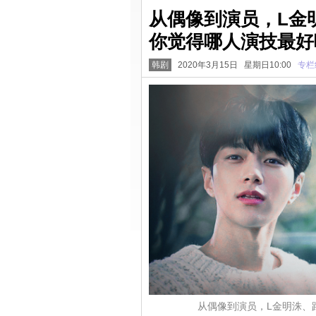
从偶像到演员，L金
你觉得哪人演技最好
韩剧
2020年3月15日 星期日10:00
专栏
从偶像到演员，L金明洙、